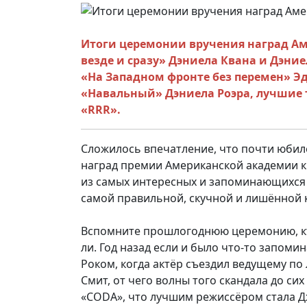
Итоги церемонии вручения наград Аме
везде и сразу» Дэниела Квана и Дэн
«На Западном фронте без перемен» Э
«Навальный» Дэниела Роэра, лучшие 
«RRR».
Сложилось впечатление, что почти юбиле
наград премии Американской академии ки
из самых интересных и запоминающихся з
самой правильной, скучной и лишённой к
Вспомните прошлогоднюю церемонию, кто
ли. Год назад если и было что-то запом
Роком, когда актёр съездил ведущему по
Смит, от чего волны того скандала до си
«CODA», что лучшим режиссёром стала Д