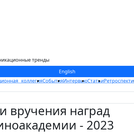
никационные тренды
Eng
lish
ионная коллегия
События
Интервью
Статьи
Ретроспекти
и вручения наград
иноакадемии - 2023