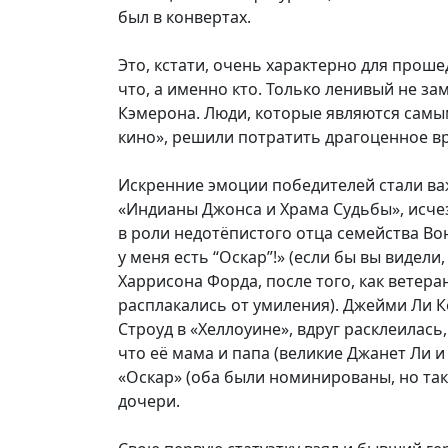
был в конвертах.
Это, кстати, очень характерно для проше
что, а именно кто. Только ленивый не з
Кэмерона. Люди, которые являются сам
кино», решили потратить драгоценное вре
Искренние эмоции победителей стали важ
«Индианы Джонса и Храма Судьбы», исчез
в роли недотёпистого отца семейства Вон
у меня есть “Оскар”!» (если бы вы видел
Харрисона Форда, после того, как ветер
расплакались от умиления). Джейми Ли К
Строуд в «Хеллоуине», вдруг расклеилась,
что её мама и папа (великие Джанет Ли и
«Оскар» (оба были номинированы, но так и
дочери.