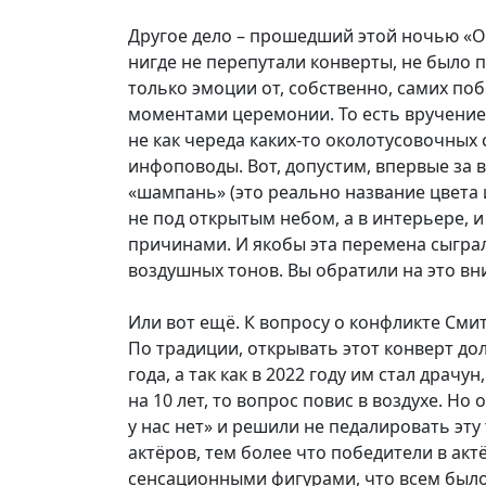
Другое дело – прошедший этой ночью «Оск
нигде не перепутали конверты, не было
только эмоции от, собственно, самих п
моментами церемонии. То есть вручение 
не как череда каких-то околотусовочны
инфоповоды. Вот, допустим, впервые за 
«шампань» (это реально название цвета и
не под открытым небом, а в интерьере, 
причинами. И якобы эта перемена сыграл
воздушных тонов. Вы обратили на это вн
Или вот ещё. К вопросу о конфликте Смит
По традиции, открывать этот конверт д
года, а так как в 2022 году им стал драч
на 10 лет, то вопрос повис в воздухе. 
у нас нет» и решили не педалировать эт
актёров, тем более что победители в ак
сенсационными фигурами, что всем было 