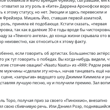
рой боевиков и мачо Брендан Фрейзер, сыгравший, мяг
 отхватил за эту роль в «Ките» Даррена Аронофски воро
 к этому статусу, но нет. Эмоции и здесь перевесили и
роя Фрейзера. Мишель Йео, ставшая первой азиаткой,
роль, приняла её подобающе. Кстати сказать, «первая
ровка, так как в далёкие 30-е годы вроде бы чистокровн
ду за «Тёмного ангела», до конца жизни скрывала ото в
ор неизвестно, как относиться к этому факту.
бенно, если говорить об артистах. Большинство актёрс
 уж тут говорить о победах. Вы когда-нибудь видели, 
олгие стоячие овации? «Naatu Naatu» из «RRR: Рядом рев
ие мужчины «сделали эту ночь», начав танцевать ещё на
сцене, «запрыгав» ведущего шоу Джимми Киммела и ун
дставляя лучшую песню, ну и получили премию. Зал вопи
ь Торо, получая приз за своего «Пиноккио», внезапно
ил свою сбивчивую речь. Или Дэниел Роэр, поднявшийся