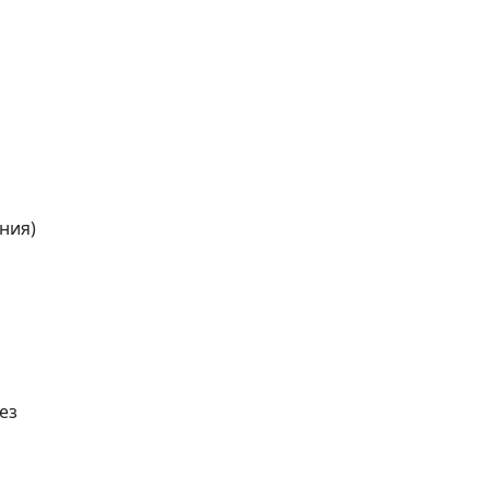
ния)
ез