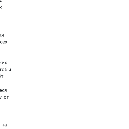
ко
х
ая
сех
ких
чтобы
ёт
еся
л от
 на