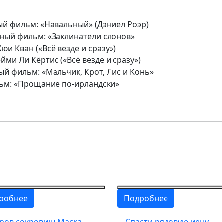
 фильм: «Навальный» (Дэниел Роэр)
ый фильм: «Заклинатели слонов»
юи Кван («Всё везде и сразу»)
ми Ли Кёртис («Всё везде и сразу»)
 фильм: «Мальчик, Крот, Лис и Конь»
ьм: «Прощание по-ирландски»
робнее
Подробнее
ров сокровищ Маска
Спасти рядовую иену