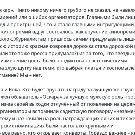
ар». Никто никому ничего грубого не сказал, не наваля
 падений или ошибок организаторов. Главными были ли
обед и проигрышей, что и стало главными интригующими
кинопремий вдруг состоялось, как вручение кинопреми
х склок. Журналистам пришлось самим придумывать лиш
всю историю красная ковровая дорожка стала дорожкой 
ли это тоже пресса придумала?) из-за того, что звёзды
и изменение цвета было продиктовано эстетическими
а злую шутку над теми, кто выбрал платья и костюмы лё
имание? Мы – нет.
а и Рока. Кто будет вручать награду за лучшую женскую
олжен обладатель «Оскара» за лучшую мужскую роль пр
ун, из-за своей выходки отлучённый от появления на цер
Но организаторы вспомнили садистскую поговорку «незам
у тему и назначили на роль награждающих одних и тех ж
тёрских номинациях были настолько крупными и
всё равно, кто открывает конверты. Гораздо важнее – к