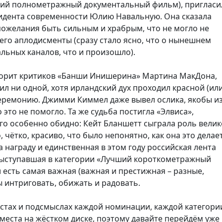
чший полнометражный документальный фильм), пригласи
идента современности Юлию Навальную. Она сказала
пожелания быть сильным и храбрым, что не могло не
шего аплодисменты (сразу стало ясно, что о нынешнем
альных каналов, что и произошло).
аворит критиков «Банши Инишерина» Мартина МакДона,
ил ни одной, хотя ирландский дух проходил красной (ил
церемонию. Джимми Киммел даже вывел ослика, якобы и
это не помогло. Та же судьба постигла «Элвиса»,
го особенно обидно: Кейт Бланшетт сыграла роль велик
чётко, красиво, что было непонятно, как она это делает
 награду и единственная в этом году российская лента
выступавшая в категории «Лучший короткометражный
 есть самая важная (важная и престижная – разные,
ы интриговать, обижать и радовать.
стах и подсмыслах каждой номинации, каждой категори
т места на жёстком диске, поэтому давайте перейдём уже 