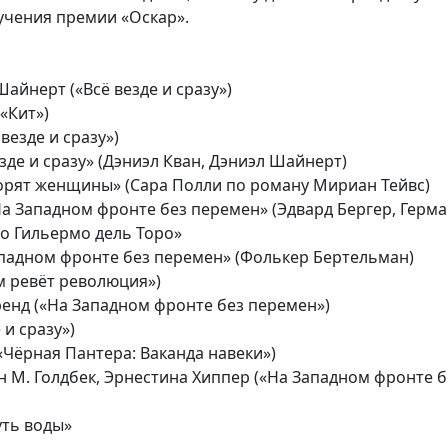
учения премии «Оскар».
айнерт («Всё везде и сразу»)
«Кит»)
везде и сразу»)
де и сразу» (Дэниэл Кван, Дэниэл Шайнерт)
орят женщины» (Сара Полли по роману Мириан Тейвс)
а Западном фронте без перемен» (Эдвард Бергер, Герма
 Гильермо дель Торо»
падном фронте без перемен» (Фолькер Бертельман)
ом ревёт революция»)
енд («На Западном фронте без перемен»)
и сразу»)
«Чёрная Пантера: Ваканда навеки»)
 М. Голдбек, Эрнестина Хиппер («На Западном фронте б
уть воды»