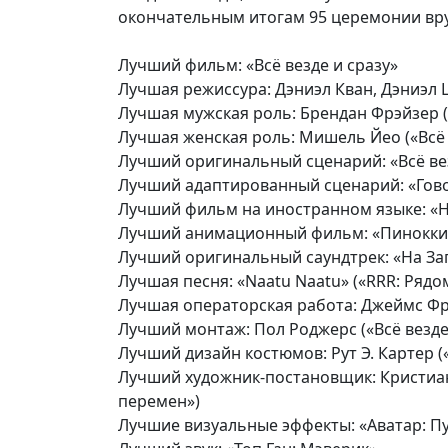
окончательным итогам 95 церемонии вр
Лучший фильм: «Всё везде и сразу»
Лучшая режиссура: Дэниэл Кван, Дэниэл Ш
Лучшая мужская роль: Брендан Фрэйзер (
Лучшая женская роль: Мишель Йео («Всё 
Лучший оригинальный сценарий: «Всё вез
Лучший адаптированный сценарий: «Гов
Лучший фильм на иностранном языке: «Н
Лучший анимационный фильм: «Пиноккио
Лучший оригинальный саундтрек: «На За
Лучшая песня: «Naatu Naatu» («RRR: Ряд
Лучшая операторская работа: Джеймс Фр
Лучший монтаж: Пол Роджерс («Всё везде 
Лучший дизайн костюмов: Рут Э. Картер (
Лучший художник-постановщик: Кристиан
перемен»)
Лучшие визуальные эффекты: «Аватар: П