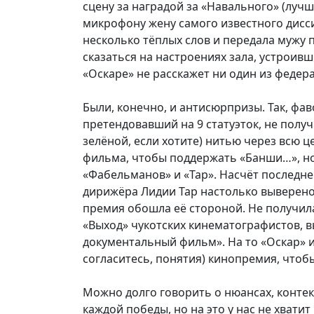
сцену за наградой за «Навального» (лу
микрофону жену самого известного дисс
несколько тёплых слов и передала мужу 
сказаться на настроениях зала, устроив
«Оскаре» не расскажет ни один из федер
Были, конечно, и антисюрпризы. Так, ф
претендовавший на 9 статуэток, не получ
зелёной, если хотите) нитью через всю 
фильма, чтобы поддержать «Банши…», но 
«Фабельманов» и «Тар». Насчёт последне
дирижёра Лидии Тар настолько выверено, 
премия обошла её стороной. Не получила
«Выход» чукотских кинематографистов, 
документальный фильм». На то «Оскар» и
согласитесь, понятия) кинопремия, чтоб
Можно долго говорить о нюансах, контек
каждой победы, но на это у нас не хвати