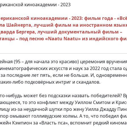
риканской киноакадемии - 2023: фильм года - «Вс
иела Шайнерта, лучший фильм на иностранном языке
дварда Бергера, лучший документальный фильм –
танцы – под песню «Naatu Naatu» из индийского ф
йная (95 – для начала это красиво) церемония вручени
нематографических искусств и наук за 2022 год стала 
а последние лет пять, если не больше. И, одновременн
аких-либо подковёрных интриг и скандалов.
-нибудь может без подсказки назвать победителей? В
инающееся, то это конфликт между Уиллом Смитом и Кри
 лицу из-за неудачной шутки про жену Уилла Джадду Пин
х пор омывают голливудские холмы. А то, что победил ф
жейн Кэмпион за «Власть пса», вспомнит редкий кинома