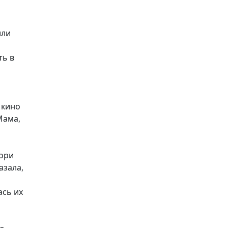
или
ть в
 кино
Мама,
Лори
азала,
ась их