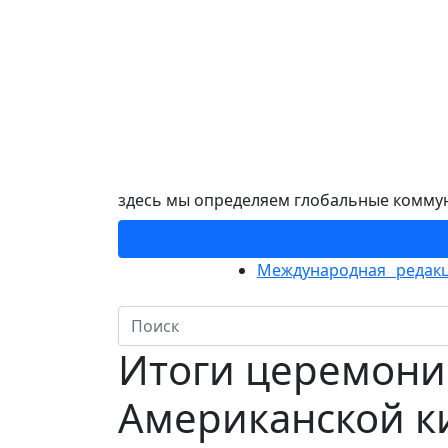
здесь мы определяем глобальные комму
Международная редакц
Итоги церемони
Американской к