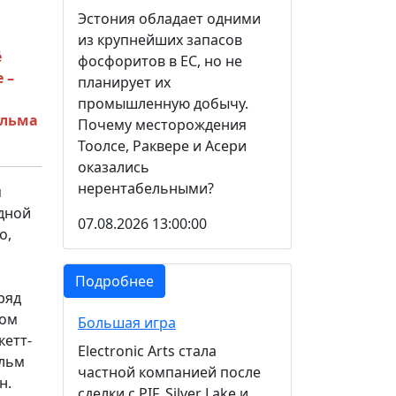
Эстония обладает одними
из крупнейших запасов
ё
фосфоритов в ЕС, но не
 –
планирует их
промышленную добычу.
ильма
Почему месторождения
Тоолсе, Раквере и Асери
оказались
нерентабельными?
я
одной
07.08.2026 13:00:00
о,
Подробнее
ряд
сом
Большая игра
кетт-
Electronic Arts стала
ильм
частной компанией после
н.
сделки с PIF, Silver Lake и