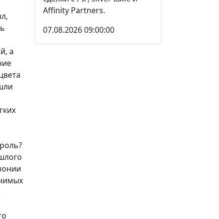
Affinity Partners.
л,
шь
07.08.2026 09:00:00
й, а
ние
цвета
 шли
гких
 роль?
ошлого
емонии
енимых
е
то