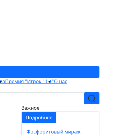
ва
Премия "Игрок 11 +"
О нас
Важное
Подробнее
Фосфоритовый мираж