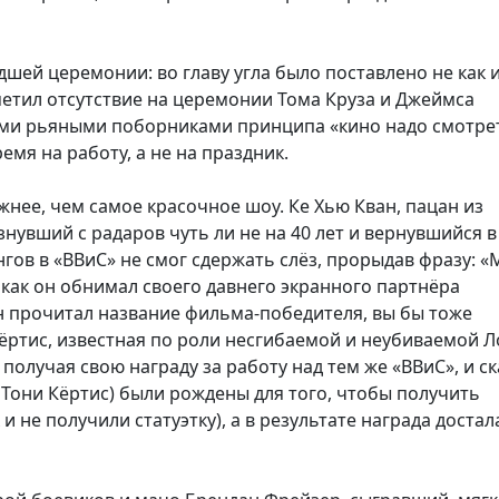
дшей церемонии: во главу угла было поставлено не как 
аметил отсутствие на церемонии Тома Круза и Джеймса
ыми рьяными поборниками принципа «кино надо смотре
мя на работу, а не на праздник.
нее, чем самое красочное шоу. Ке Хью Кван, пацан из
нувший с радаров чуть ли не на 40 лет и вернувшийся в
гов в «ВВиС» не смог сдержать слёз, прорыдав фразу: «
и, как он обнимал своего давнего экранного партнёра
ан прочитал название фильма-победителя, вы бы тоже
ёртис, известная по роли несгибаемой и неубиваемой 
 получая свою награду за работу над тем же «ВВиС», и ск
 Тони Кёртис) были рождены для того, чтобы получить
 не получили статуэтку), а в результате награда достал