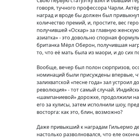
Свою первую статуэтку взял и бывший ге
говоря, тучного профессора Чарли. Актёр
наград и вроде бы должен был привыкнуть
количество премий, и, простите, вес ге
получившей «Оскар» за главную женскую 
азиатка» - это довольно спорная формули
британка Мёрл Оберон, получившая награ
то, что её мать была из маори, и до сих п
Вообще, вечер был полон сюрпризов, осо
номинаций были присуждены впервые, что
залихватской «песне года» зал устроил д
революция» - тот самый случай. Индийск
«шампаниевой» дорожке, продолжили на 
его за кулисы, затем исполнили шоу, пре
восторга: как это, блин, возможно?
Даже привыкший к наградам Гильермо дел
настолько разволновался, что еле оконч