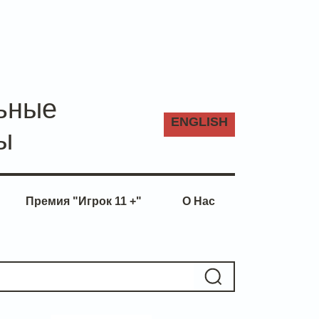
ьные
ENG
LISH
ы
Премия "Игрок 11 +"
О Нас