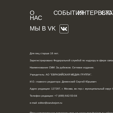
О
СОБЫТИЯ
ИНТЕРВЬЮ
СТА
НАС
МЫ В VK
Для лиц старше 16 лет.
Зарегистрировано Федеральной службой по надзору в сфере связи
Наименование СМИ: За рубежом. Сетевое издание.
Учредитель: АО "ЕВРАЗИЙСКАЯ МЕДИА ГРУППА".
И.О. главного редактора: Деменский Сергей Юрьевич
Адрес редакции: 127287, г. Москва, вн.тер.г. муниципальный округ С
Телефон редакции: +7 (499) 642-53-04
e-mail: editor@zarubejom.ru