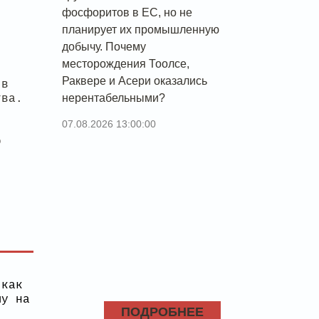
фосфоритов в ЕС, но не
планирует их промышленную
добычу. Почему
месторождения Тоолсе,
Раквере и Асери оказались
 в
нерентабельными?
тва.
07.08.2026 13:00:00
о
 как
у на
ПОДРОБНЕЕ