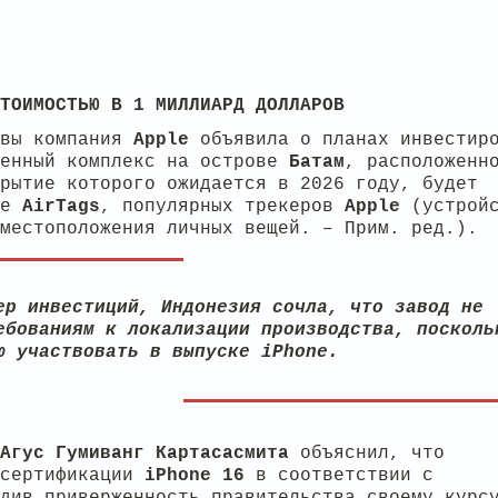
ТОИМОСТЬЮ В 1 МИЛЛИАРД ДОЛЛАРОВ
ивы компания
Apple
объявила о планах инвестир
венный комплекс на острове
Батам
, расположенн
рытие которого ожидается в 2026 году, будет
ве
AirTags
, популярных трекеров
Apple
(устройс
местоположения личных вещей. – Прим. ред.).
ер инвестиций, Индонезия сочла, что завод не
ебованиям к локализации производства, посколь
ю участвовать в выпуске iPhone.
Агус Гумиванг Картасасмита
объяснил, что
 сертификации
iPhone 16
в соответствии с
див приверженность правительства своему курс