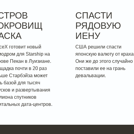
СТРОВ
СПАСТИ
ОКРОВИЩ
РЯДОВУЮ
АСКА
ИЕНУ
ceX готовит новый
США решили спасти
модром для Starship на
японскую валюту от краха
рове Пекан в Луизиане.
Они же до этого случайно
щадка почти в 20 раз
поставили ее на грань
ьше Старбэйза может
девальвации.
ть базой для тысяч
усков и развертывания
лиона спутников
итальных дата-центров.