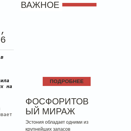
ВАЖНОЕ
В
О,
16
 в
вила
ПОДРОБНЕЕ
ых на
ФОСФОРИТОВ
и
ЫЙ МИРАЖ
ывает
Эстония обладает одними из
крупнейших запасов