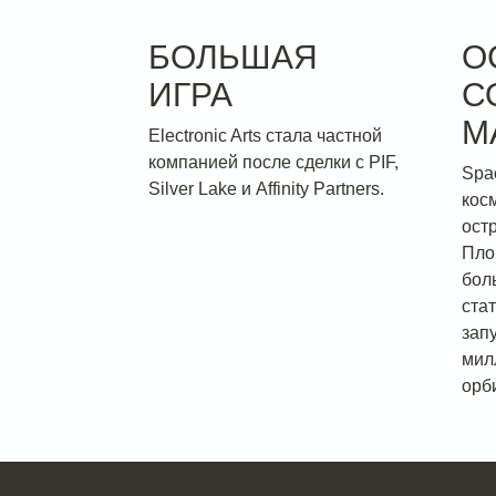
БОЛЬШАЯ
О
ИГРА
С
М
Electronic Arts стала частной
компанией после сделки с PIF,
Spa
Silver Lake и Affinity Partners.
кос
ост
Пло
бол
ста
зап
мил
орб