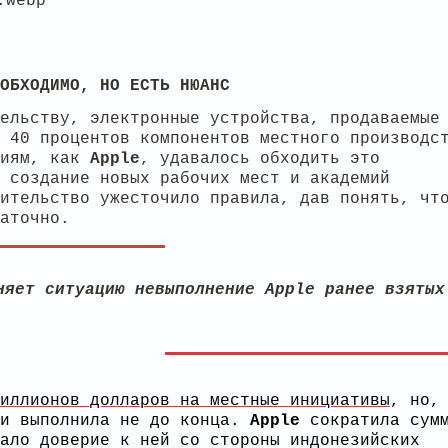
ОБХОДИМО, НО ЕСТЬ НЮАНС
ельству, электронные устройства, продаваемые
 40 процентов компонентов местного производс
ниям, как
Apple
, удавалось обходить это
 создание новых рабочих мест и академий
ительство ужесточило правила, дав понять, чт
аточно.
няет ситуацию невыполнение Apple ранее взятых
иллионов долларов на местные инициативы
, но,
ои выполнила не до конца.
Apple
сократила сумм
ало доверие к ней со стороны индонезийских