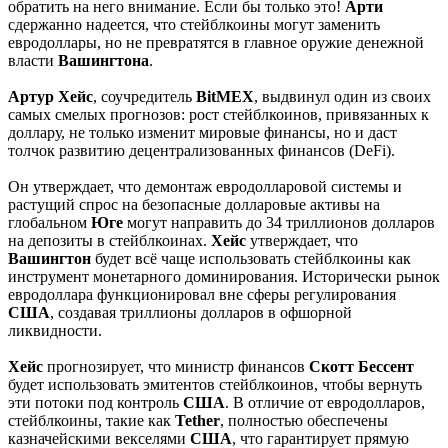
обратить на него внимание. Если бы только это!
Арти
сдержанно надеется, что стейблкоины могут заменить
евродоллары, но не превратятся в главное оружие денежной
власти
Вашингтона
.
Артур
Хейс
, соучредитель
BitMEX
, выдвинул один из своих
самых смелых прогнозов: рост стейблкоинов, привязанных к
доллару, не только изменит мировые финансы, но и даст
толчок развитию децентрализованных финансов (DeFi).
Он утверждает, что демонтаж евродолларовой системы и
растущий спрос на безопасные долларовые активы на
глобальном
Юге
могут направить до 34 триллионов долларов
на депозиты в стейблкоинах.
Хейс
утверждает, что
Вашингтон
будет всё чаще использовать стейблкоины как
инструмент монетарного доминирования. Исторически рынок
евродоллара функционировал вне сферы регулирования
США
, создавая триллионы долларов в офшорной
ликвидности.
Хейс
прогнозирует, что министр финансов
Скотт
Бессент
будет использовать эмитентов стейблкоинов, чтобы вернуть
эти потоки под контроль
США
. В отличие от евродолларов,
стейблкоины, такие как
Tether
, полностью обеспечены
казначейскими векселями
США
, что гарантирует прямую