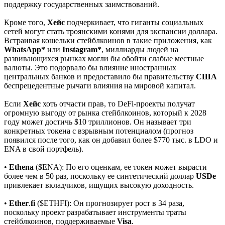
поддержку государственных заимствований.
Кроме того,
Хейс
подчеркивает, что гиганты социальных
сетей могут стать троянскими конями для экспансии доллара.
Встраивая кошельки стейблкоинов в такие приложения, как
WhatsApp*
или
Instagram*
, миллиарды людей на
развивающихся рынках могли бы обойти слабые местные
валюты. Это подорвало бы влияние иностранных
центральных банков и предоставило бы правительству
США
беспрецедентные рычаги влияния на мировой капитал.
Если
Хейс
хоть отчасти прав, то DeFi-проекты получат
огромную выгоду от рынка стейблкоинов, который к 2028
году может достичь $10 триллионов. Он называет три
конкретных токена с взрывным потенциалом (прогноз
появился после того, как он добавил более $770 тыс. в LDO и
ENA в свой портфель).
•
Ethena
($ENA): По его оценкам, ее токен может вырасти
более чем в 50 раз, поскольку ее синтетический доллар
USDe
привлекает вкладчиков, ищущих высокую доходность.
•
Ether
.
fi
($ETHFI): Он прогнозирует рост в 34 раза,
поскольку проект разрабатывает инструменты траты
стейблкоинов, поддерживаемые
Visa
.