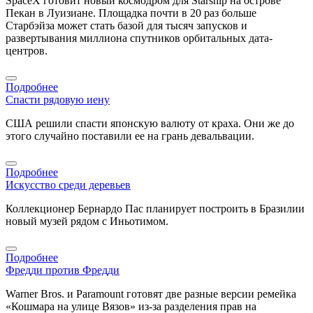
SpaceX готовит новый космодром для Starship на острове
Пекан в Луизиане. Площадка почти в 20 раз больше
Старбэйза может стать базой для тысяч запусков и
развертывания миллиона спутников орбитальных дата-
центров.
Подробнее
Спасти рядовую иену
США решили спасти японскую валюту от краха. Они же до
этого случайно поставили ее на грань девальвации.
Подробнее
Искусство среди деревьев
Коллекционер Бернардо Пас планирует построить в Бразилии
новый музей рядом с Иньотимом.
Подробнее
Фредди против Фредди
Warner Bros. и Paramount готовят две разные версии ремейка
«Кошмара на улице Вязов» из-за разделения прав на