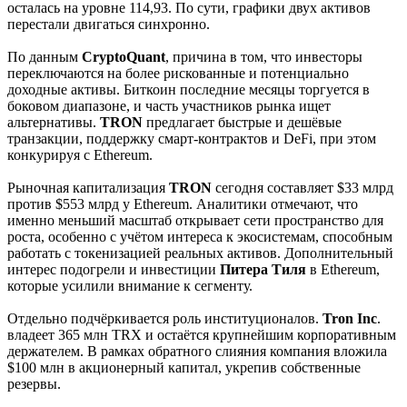
осталась на уровне 114,93. По сути, графики двух активов
перестали двигаться синхронно.
По данным
CryptoQuant
, причина в том, что инвесторы
переключаются на более рискованные и потенциально
доходные активы. Биткоин последние месяцы торгуется в
боковом диапазоне, и часть участников рынка ищет
альтернативы.
TRON
предлагает быстрые и дешёвые
транзакции, поддержку смарт-контрактов и DeFi, при этом
конкурируя с Ethereum.
Рыночная капитализация
TRON
сегодня составляет $33 млрд
против $553 млрд у Ethereum. Аналитики отмечают, что
именно меньший масштаб открывает сети пространство для
роста, особенно с учётом интереса к экосистемам, способным
работать с токенизацией реальных активов. Дополнительный
интерес подогрели и инвестиции
Питера
Тиля
в Ethereum,
которые усилили внимание к сегменту.
Отдельно подчёркивается роль институционалов.
Tron
Inc
.
владеет 365 млн TRX и остаётся крупнейшим корпоративным
держателем. В рамках обратного слияния компания вложила
$100 млн в акционерный капитал, укрепив собственные
резервы.