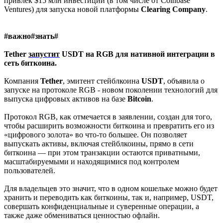
привлёк $15 млн инвестиций (в том числе от Coinbase
Ventures) для запуска новой платформы
Clearing
Company
.
#важно#знать#
Tether
запустит
USDT на RGB для нативной интеграции в
сеть биткоина.
Компания
Tether
, эмитент стейблкоина
USDT
, объявила о
запуске на протоколе RGB - новом поколении технологий для
выпуска цифровых активов на базе
Bitcoin
.
Протокол RGB, как отмечается в заявлении, создан для того,
чтобы расширить возможности биткоина и превратить его из
«цифрового золота» во что-то большее. Он позволяет
выпускать активы, включая стейблкоины, прямо в сети
биткоина — при этом транзакции остаются приватными,
масштабируемыми и находящимися под контролем
пользователей.
Для владельцев это значит, что в одном кошельке можно будет
хранить и переводить как биткоины, так и, например, USDT,
совершать конфиденциальные и суверенные операции, а
также даже обмениваться ценностью офлайн.