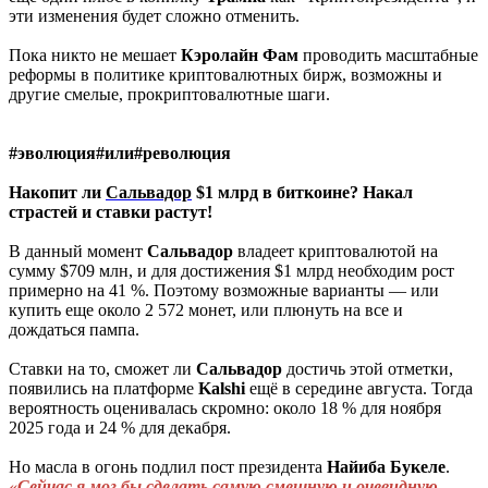
эти изменения будет сложно отменить.
Пока никто не мешает
Кэролайн
Фам
проводить масштабные
реформы в политике криптовалютных бирж, возможны и
другие смелые, прокриптовалютные шаги.
#эволюция#или#революция
Накопит ли
Сальвадор
$1 млрд в биткоине? Накал
страстей и ставки растут!
В данный момент
Сальвадор
владеет криптовалютой на
сумму $709 млн, и для достижения $1 млрд необходим рост
примерно на 41 %. Поэтому возможные варианты — или
купить еще около 2 572 монет, или плюнуть на все и
дождаться пампа.
Ставки на то, сможет ли
Сальвадор
достичь этой отметки,
появились на платформе
Kalshi
ещё в середине августа. Тогда
вероятность оценивалась скромно: около 18 % для ноября
2025 года и 24 % для декабря.
Но масла в огонь подлил пост президента
Найиба
Букеле
.
«Сейчас я мог бы сделать самую смешную и очевидную