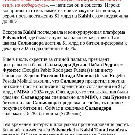
вещь, но воздержусь»
, — написал он в соцсетях. Игроки
восприняли это как намёк на новые закупки биткоина, и
вероятность достижения $1 млрд на
Kalshi
сразу подскочила
до 38 %.
Вскоре за
Kalshi
последовала и конкурирующая платформа
Polymarket
, где была запущена аналогичная ставка. Там
шансы
Сальвадора
достичь $1 млрд по биткоин-резервам к
декабрю 2025 года оценили в 43 %.
Еще в июле, скрестив за спиной пальцы, президент
центрального банка
Сальвадора
Дуглас
Пабло
Родригес
Фуэнтес
(Douglas Pablo Rodríguez Fuentes) и министр
финансов
Херсон
Рохелио
Посада
Молина
(Jerson Rogelio
Posada Molina) заявили, что
Сальвадор
прекратил покупки
биткоина после подписания кредитного соглашения на $1,4
млрд с
МВФ
в 2024 году. Очевидно, что эти заявления были
сделаны
Сальвадором
специально для
МВФ
, а сам
Букеле
и
биткоин-офис
Сальвадора
продолжали сообщать о новых
покупках биткоина. Сейчас в кошельке
Сальвадора
содержатся 6 282 биткоина ($709 млн).
Тем временем интерес к площадкам прогнозирования растёт.
Бывший топ-менеджер
Polymarket
и
Kalshi
Тони
Гемайель