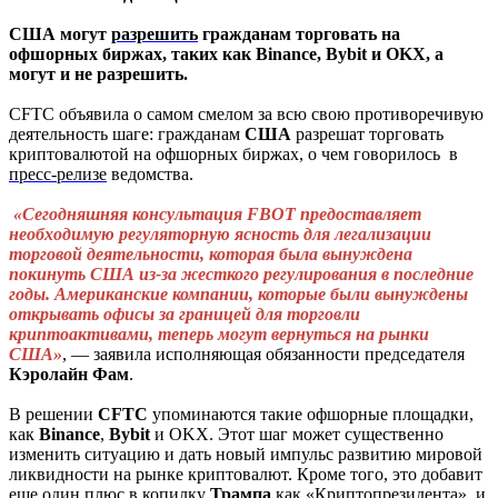
США могут
разрешить
гражданам торговать на
офшорных биржах, таких как Binance, Bybit и OKX, а
могут и не разрешить.
CFTC объявила о самом смелом за всю свою противоречивую
деятельность шаге: гражданам
США
разрешат торговать
криптовалютой на офшорных биржах, о чем говорилось
в
пресс-релизе
ведомства.
«Сегодняшняя консультация FBOT предоставляет
необходимую регуляторную ясность для легализации
торговой деятельности, которая была вынуждена
покинуть США из-за жесткого регулирования в последние
годы. Американские компании, которые были вынуждены
открывать офисы за границей для торговли
криптоактивами, теперь могут вернуться на рынки
США»
, — заявила исполняющая обязанности председателя
Кэролайн
Фам
.
В решении
CFTC
упоминаются такие офшорные площадки,
как
Binance
,
Bybit
и OKX. Этот шаг может существенно
изменить ситуацию и дать новый импульс развитию мировой
ликвидности на рынке криптовалют. Кроме того, это добавит
еще один плюс в копилку
Трампа
как «Криптопрезидента», и