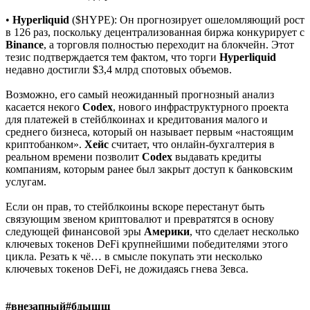
•
Hyperliquid
($HYPE): Он прогнозирует ошеломляющий рост
в 126 раз, поскольку децентрализованная биржа конкурирует с
Binance
, а торговля полностью переходит на блокчейн. Этот
тезис подтверждается тем фактом, что торги
Hyperli
quid
недавно достигли $3,4 млрд спотовых объемов.
Возможно, его самый неожиданный прогнозный анализ
касается некого
Codex
, нового инфраструктурного проекта
для платежей в стейблкоинах и кредитования малого и
среднего бизнеса, который он называет первым «настоящим
криптобанком».
Хейс
считает, что онлайн-бухгалтерия в
реальном времени позволит
Codex
выдавать кредиты
компаниям, которым ранее был закрыт доступ к банковским
услугам.
Если он прав, то стейблкоины вскоре перестанут быть
связующим звеном криптовалют и превратятся в основу
следующей финансовой эры
Америки
, что сделает несколько
ключевых токенов DeFi крупнейшими победителями этого
цикла. Резать к чё… в смысле покупать эти несколько
ключевых токенов DeFi, не дожидаясь гнева Зевса.
#внезапный#бдышщ