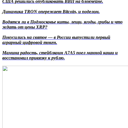
США решились опубликовать ВВП на блокчейне.
Динамика TRON опережает Bitcoin, и поделом.
Водятся ли в Подмосковье киты, лещи, ягоды, грибы и что
ждать от цены XRP?
Покусились на святое — в России выпустили первый
аграрный цифровой токен.
Мамина радость, стейблкоин A7A5 поел манной каши и
восстановил привязку к рублю.