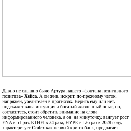
Давно не слышно было Артура нашего «фонтана позитивного
позитива»
Хейса
.
А он жив, искрит, по-прежнему четок,
напряжен, убедителен в прогнозах. Верить ему или нет,
подскажет ваша интуиция и богатый жизненный опыт, но,
согласитесь, стоит обратить внимание на слова
информированного человека, а он, на минуточку, вангует рост
ENA в 51 раз, ETHFI в 34 раза, HYPE в 126 раз к 2028 году,
характеризует
Codex
как первый криптобанк, предлагает