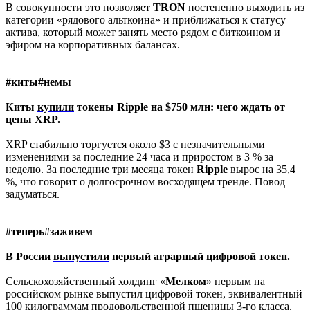
В совокупности это позволяет
TRON
постепенно выходить из
категории «рядового альткоина» и приближаться к статусу
актива, который может занять место рядом с биткоином и
эфиром на корпоративных балансах.
#киты#немы
Киты
купили
токены Ripple на $750 млн: чего ждать от
цены XRP.
XRP стабильно торгуется около $3 с незначительными
изменениями за последние 24 часа и приростом в 3 % за
неделю. За последние три месяца токен
Ripple
вырос на 35,4
%, что говорит о долгосрочном восходящем тренде. Повод
задуматься.
#теперь#заживем
В России
выпустили
первый аграрный цифровой токен.
Сельскохозяйственный холдинг «
Мелком
» первым на
российском рынке выпустил цифровой токен, эквивалентный
100 килограммам продовольственной пшеницы 3-го класса.