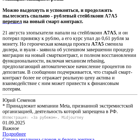
Можно выдохнуть и успокоиться, и продолжить
пылесосить спальню - рублевый стейблкоин А7А5
перешел
на новый смарт-контракт.
21 августа злопыхатели напали на стейблкоин
A7A5
, и он
потерял привязку к рублю, а его курс упал до 0,61 рубля за
монету. Но героическая команда проекта
A7A5
сменила
дилера, и вуаля - заявила об успешном завершении процедур
миграции на новый смартконтракт, и полном восстановлении
функциональности, включая механизм rebasing,
предполагающий автоматическое начисление процентов по
депозитам. В сообщении подчеркивается, что старый смарт-
контракт более не отражает реальную цену актива и
взаимодействие с ним может привести к финансовым
потерям.
Юрий Семенов
* Принадлежит компании Meta, признанной экстремистской
организацией, деятельность которой запрещена в РФ.
Иллюстрация: «За рубежом», Midjourney
01.09.2025
Важное
Подробнее
Страна миллиона слонов и белого зонтика