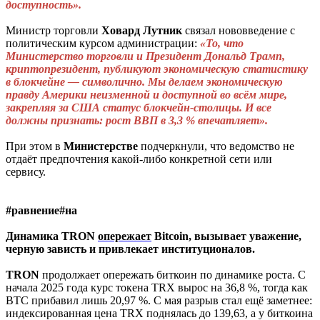
доступность».
Министр торговли
Ховард
Лутник
связал нововведение с
политическим курсом администрации:
«То, что
Министерство торговли и Президент Дональд Трамп,
криптопрезидент, публикуют экономическую статистику
в блокчейне — символично. Мы делаем экономическую
правду Америки неизменной и доступной во всём мире,
закрепляя за США статус блокчейн-столицы. И все
должны признать: рост ВВП в 3,3 % впечатляет».
При этом в
Министерстве
подчеркнули, что ведомство не
отдаёт предпочтения какой-либо конкретной сети или
сервису.
#равнение#на
Динамика TRON
опережает
Bitcoin, вызывает уважение,
черную зависть и привлекает институционалов.
TRON
продолжает опережать биткоин по динамике роста. С
начала 2025 года курс токена TRX вырос на 36,8 %, тогда как
BTC прибавил лишь 20,97 %. С мая разрыв стал ещё заметнее:
индексированная цена TRX поднялась до 139,63, а у биткоина