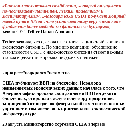
«Биткоин заслуживает стейблкоин, который ощущается
по-настоящему нативным, легким, приватным и
масштабируемым. Благодаря RGB USDT получает мощный
новый путь в Bitcoin, что усиливает нашу веру в него как в
фундамент более свободного финансового будущего»
, —
заявил CEO
Tether
Паоло
Ардоино
.
Tether
заявила, что сделала шаг к интеграции стейблкоинов в
экосистему биткоина. По мнению компании, объединение
стабильности USDT с надёжностью биткоина станет важным
этапом в развитии мировых цифровых платежей.
#прогресс#подкрался#незаметно
США публикуют ВВП на блокчейне. Новая эра
неизменяемых экономических данных началась с того, что
Америка зафиксировала свои
данные
о ВВП на девяти
блокчейнах, открывая смелую новую эру прозрачной,
защищенной от подделок федеральной отчетности, которая
укрепляет в том числе роль криптовалют в экономической
инфраструктуре.
28 августа
Министерство
торговли
США
впервые