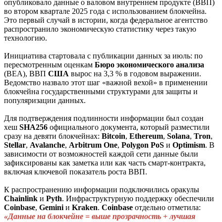
опубликовало данные о валовом внутреннем продукте (ВВП)
во втором квартале 2025 года с использованием блокчейна.
Это первый случай в истории, когда федеральное агентство
распространило экономическую статистику через такую
технологию.
Инициатива стартовала с публикации данных за июль: по
пересмотренным оценкам
Бюро
экономического
анализа
(BEA), ВВП
США
вырос на 3,3 % в годовом выражении.
Ведомство назвало этот шаг «важной вехой» в применении
блокчейна государственными структурами для защиты и
популяризации данных.
Для подтверждения подлинности информации был создан
хеш
SHA256
официального документа, который разместили
сразу на девяти блокчейнах:
Bitcoin
,
Ethereum
,
Solana
,
Tron
,
Stellar
,
Avalanche
,
Arbitrum
One
,
Polygon
PoS
и
Optimism
. В
зависимости от возможностей каждой сети данные были
зафиксированы как заметка или как часть смарт-контракта,
включая ключевой показатель роста ВВП.
К распространению информации подключились оракулы
Chainlink
и
Pyth
. Инфраструктурную поддержку обеспечили
Coinbase
,
Gemini
и
Kraken
.
Coinbase
отдельно отметила:
«Данные на блокчейне = выше прозрачность + лучшая