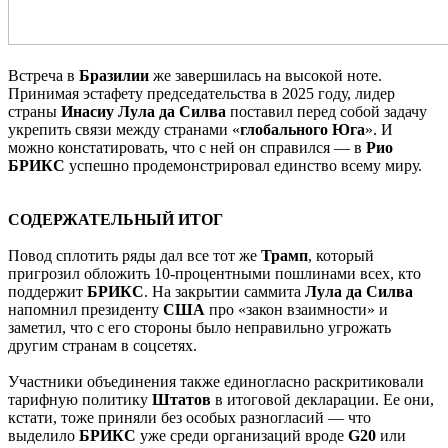
Встреча в
Бразилии
же завершилась на высокой ноте.
Принимая эстафету председательства в 2025 году, лидер
страны
Инасиу
Лула
да
Силва
поставил перед собой задачу
укрепить связи между странами «
глобального
Юга
». И
можно констатировать, что с ней он справился — в
Рио
БРИКС
успешно продемонстрировал единство всему миру.
СОДЕРЖАТЕЛЬНЫЙ ИТОГ
Повод сплотить ряды дал все тот же
Трамп
, который
пригрозил обложить 10-процентными пошлинами всех, кто
поддержит
БРИКС
. На закрытии саммита
Лула
да
Силва
напомнил президенту
США
про «закон взаимности» и
заметил, что с его стороны было неправильно угрожать
другим странам в соцсетях.
Участники объединения также единогласно раскритиковали
тарифную политику
Штатов
в итоговой декларации. Ее они,
кстати, тоже приняли без особых разногласий — что
выделило
БРИКС
уже среди организаций вроде
G20
или