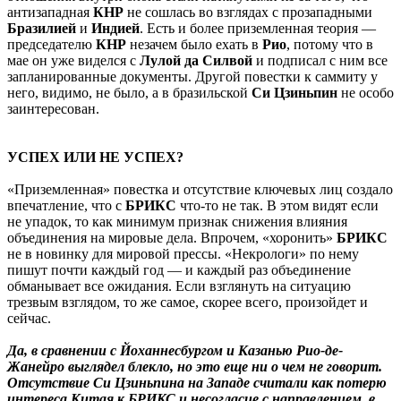
антизападная
КНР
не сошлась во взглядах с прозападными
Бразилией
и
Индией
. Есть и более приземленная теория —
председателю
КНР
незачем было ехать в
Рио
, потому что в
мае он уже виделся с
Лулой да Силвой
и подписал с ним все
запланированные документы. Другой повестки к саммиту у
него, видимо, не было, а в бразильской
Си
Цзиньпин
не особо
заинтересован.
УСПЕХ ИЛИ НЕ УСПЕХ?
«Приземленная» повестка и отсутствие ключевых лиц создало
впечатление, что с
БРИКС
что-то не так. В этом видят если
не упадок, то как минимум признак снижения влияния
объединения на мировые дела. Впрочем, «хоронить»
БРИКС
не в новинку для мировой прессы. «Некрологи» по нему
пишут почти каждый год — и каждый раз объединение
обманывает все ожидания. Если взглянуть на ситуацию
трезвым взглядом, то же самое, скорее всего, произойдет и
сейчас.
Да, в сравнении с Йоханнесбургом и Казанью Рио-де-
Жанейро выглядел блекло, но это еще ни о чем не говорит.
Отсутствие Си Цзиньпина на Западе считали как потерю
интереса Китая к БРИКС и несогласие с направлением, в