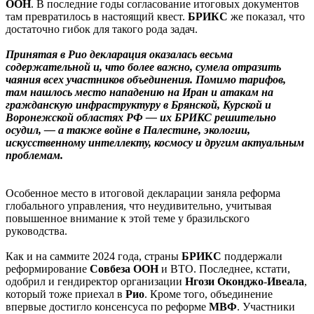
ООН
. В последние годы согласование итоговых документов
там превратилось в настоящий квест.
БРИКС
же показал, что
достаточно гибок для такого рода задач.
Принятая в Рио декларация оказалась весьма
содержательной и, что более важно, сумела отразить
чаяния всех участников объединения. Помимо тарифов,
там нашлось место нападению на Иран и атакам на
гражданскую инфраструктуру в Брянской, Курской и
Воронежской областях РФ — их БРИКС решительно
осудил, — а также войне в Палестине, экологии,
искусственному интеллекту, космосу и другим актуальным
проблемам.
Особенное место в итоговой декларации заняла реформа
глобального управления, что неудивительно, учитывая
повышенное внимание к этой теме у бразильского
руководства.
Как и на саммите 2024 года, страны
БРИКС
поддержали
реформирование
Совбеза
ООН
и ВТО.
Последнее, кстати,
одобрил и гендиректор организации
Нгози
Оконджо
-
Ивеала
,
который тоже приехал в
Рио
. Кроме того, объединение
впервые достигло консенсуса по реформе
МВФ
. Участники