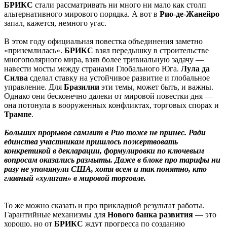
БРИКС
стали рассматривать ни много ни мало как столп
альтернативного мирового порядка. А вот в
Рио
-
де
-
Жанейро
запал, кажется, немного угас.
В этом году официальная повестка объединения заметно
«приземлилась».
БРИКС
взял передышку в строительстве
многополярного мира, взяв более тривиальную задачу —
навести мосты между странами Глобального Юга.
Лула
да
Силва
сделал ставку на устойчивое развитие и глобальное
управление. Для
Бразилии
эти темы, может быть, и важны.
Однако они бесконечно далеки от мировой повестки дня —
она потонула в вооруженных конфликтах, торговых спорах и
Трампе
.
Больших прорывов саммит в Рио тоже не принес. Ради
единства участникам пришлось пожертвовать
конкретикой в декларации, формулировки по ключевым
вопросам оказались размыты. Даже в блоке про тарифы ни
разу не упомянули США, хотя всем и так понятно, кто
главный «хулиган» в мировой торговле.
То же можно сказать и про прикладной результат работы.
Гарантийные механизмы для
Нового
банка
развития
— это
хорошо, но от
БРИКС
ждут прогресса по созданию