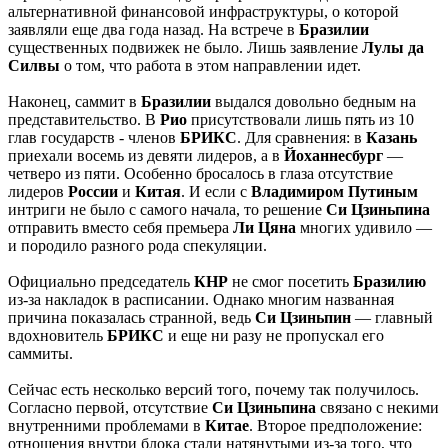
альтернативной финансовой инфраструктуры, о которой
заявляли еще два года назад. На встрече в
Бразилии
существенных подвижек не было. Лишь заявление
Лулы
да
Силвы
о том, что работа в этом направлении идет.
Наконец, саммит в
Бразилии
выдался довольно бедным на
представительство. В
Рио
присутствовали лишь пять из 10
глав государств - членов
БРИКС
. Для сравнения: в
Казань
приехали восемь из девяти лидеров, а в
Йоханнесбург
—
четверо из пяти. Особенно бросалось в глаза отсутствие
лидеров
России
и
Китая
. И если с
Владимиром
Путиным
интриги не было с самого начала, то решение
Си
Цзиньпина
отправить вместо себя премьера
Ли
Цяна
многих удивило —
и породило разного рода спекуляции.
Официально председатель
КНР
не смог посетить
Бразилию
из-за накладок в расписании. Однако многим названная
причина показалась странной, ведь
Си
Цзиньпин
— главный
вдохновитель
БРИКС
и еще ни разу не пропускал его
саммиты.
Сейчас есть несколько версий того, почему так получилось.
Согласно первой, отсутствие
Си
Цзиньпина
связано с некими
внутренними проблемами в
Китае
. Второе предположение:
отношения внутри блока стали натянутыми из-за того, что