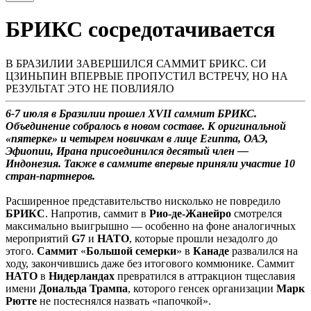
БРИКС сосредотачивается
В БРАЗИЛИИ ЗАВЕРШИЛСЯ САММИТ БРИКС. СИ
ЦЗИНЬПИН ВПЕРВЫЕ ПРОПУСТИЛ ВСТРЕЧУ, НО НА
РЕЗУЛЬТАТ ЭТО НЕ ПОВЛИЯЛО
6-7 июля в Бразилии прошел XVII саммит БРИКС.
Объединение собралось в новом составе. К оригинальной
«пятерке» и четырем новичкам в лице Египта, ОАЭ,
Эфиопии, Ирана присоединился десятый член —
Индонезия. Также в саммите впервые приняли участие 10
стран-партнеров.
Расширенное представительство нисколько не повредило
БРИКС
. Напротив, саммит в
Рио-де-Жанейро
смотрелся
максимально выигрышно — особенно на фоне аналогичных
мероприятий
G7
и
НАТО
, которые прошли незадолго до
этого.
Саммит
«
Большой
семерки
» в
Канаде
развалился на
ходу, закончившись даже без итогового коммюнике. Саммит
НАТО
в
Нидерландах
превратился в аттракцион тщеславия
имени
Дональда
Трампа
, которого генсек организации
Марк
Рютте
не постеснялся назвать «папочкой».