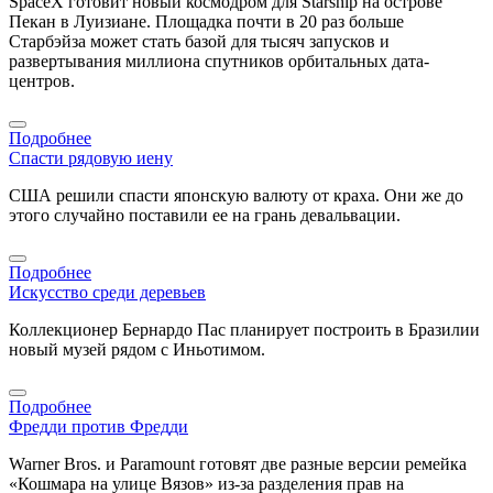
SpaceX готовит новый космодром для Starship на острове
Пекан в Луизиане. Площадка почти в 20 раз больше
Старбэйза может стать базой для тысяч запусков и
развертывания миллиона спутников орбитальных дата-
центров.
Подробнее
Спасти рядовую иену
США решили спасти японскую валюту от краха. Они же до
этого случайно поставили ее на грань девальвации.
Подробнее
Искусство среди деревьев
Коллекционер Бернардо Пас планирует построить в Бразилии
новый музей рядом с Иньотимом.
Подробнее
Фредди против Фредди
Warner Bros. и Paramount готовят две разные версии ремейка
«Кошмара на улице Вязов» из-за разделения прав на