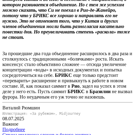
котором развивается объединение. Но с тем же успехом
можно сказать, что Си не поехал в Рио-де-Жанейро,
потому что у БРИКС все хорошо и направлять его не
нужно. Это не отменяет того, что у Китая и других
членов объединения могли быть разногласия касательно
повестки дня. Но преувеличивать степень «раскола» тоже
не стоит.
За прошедшие два года объединение расширилось в два раза и
столкнулось с традиционными «болячками» роста. Искать
консенсус стало объективно сложнее — отсюда увеличение
концентрации «воды» в исходных документах и попытка
сосредоточиться на себе.
БРИКС
еще только предстоит
«переварить» расширение и привыкнуть к работе в новом
составе. И, как показал саммит в
Рио
, задел на успех в этом
деле у него есть. Пусть саммит
БРИКС
в
Бразилии
не вызвал
фурора. Но неудачным его уж точно не назовешь.
Виталий Рюмшин
Иллюстрация: «За рубежом», Midjourney
08.07.2025
Важное
Подробнее
Страна миллиона слонов и белого зонтика