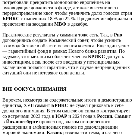
потребовали прекратить монополию европейцев на
руководящие должности в фонде, а также выступили за
перераспределение квот, чтобы увеличить долю голосов стран
БРИКС
с нынешних 18 % до 25 %. Предложение официально
представят на заседании
МВФ
в декабре.
Практические результаты у саммита тоже есть. Так, в
Рио
договорились создать Космический совет, чтобы усилить
взаимодействие в области освоения космоса. Еще один успех
— гарантийный фонд в рамках Нового банка развития. По
задумке, этот механизм облегчит членам
БРИКС
доступ к
инвестициям, ведь после его введения у потенциальных
вкладчиков появятся гарантии, что в случае непредвиденных
ситуаций они не потеряют свои деньги.
ВНЕ ФОКУСА ВНИМАНИЯ
Впрочем, несмотря на содержательные итоги и демонстрацию
единства, XVII саммит
БРИКС
не сумел приковать к себе
должного внимания. В этом смысле он сильно контрастирует
со встречами 2023 года в
ЮАР
и 2024 года в
России
. Саммит
в
Йоханнесбурге
прошел под знаком исторического
расширения и амбициозных планов по дедолларизации
мировой экономики.
Казань
развила эти темы, из-за чего