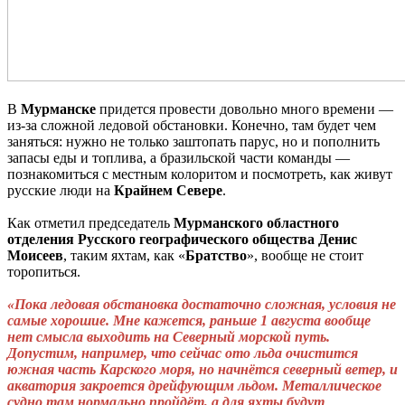
В
Мурманске
придется провести довольно много времени —
из-за сложной ледовой обстановки. Конечно, там будет чем
заняться: нужно не только заштопать парус, но и пополнить
запасы еды и топлива, а бразильской части команды —
познакомиться с местным колоритом и посмотреть, как живут
русские люди на
Крайнем
Севере
.
Как отметил председатель
Мурманского областного
отделения Русского географического общества Денис
Моисеев
, таким яхтам, как «
Братство
», вообще не стоит
торопиться.
«Пока ледовая обстановка достаточно сложная, условия не
самые хорошие. Мне кажется, раньше 1 августа вообще
нет смысла выходить на Северный морской путь.
Допустим, например, что сейчас ото льда очистится
южная часть Карского моря, но начнётся северный ветер, и
акватория закроется дрейфующим льдом. Металлическое
судно там нормально пройдёт, а для яхты будут