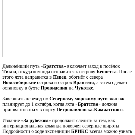
Дальнейший путь «
Братства
» включает заход в посёлок
Тикси
, откуда команда отправится к острову
Беннетта
. После
этого яхта направится в
Певек
, обогнёт с севера
Новосибирские
острова и остров
Врангеля
, а затем сделает
остановку в бухте
Провидения
на
Чукотке
.
Завершить переход по
Северному
морскому
пути
экипаж
планирует до 1 октября, когда яхта «
Братство
» должна
пришвартоваться в порту
Петропавловска
-
Камчатского
.
Издание
«За рубежом»
продолжит следить за тем, как
интернациональная команда покоряет северные широты.
Подробности о ходе экспедиции
БРИКС
всегда можно узнать