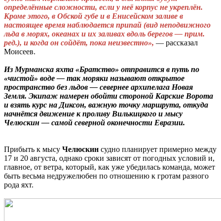
определённые сложности, если у неё корпус не укреплён.
Кроме этого, в Обской губе и в Енисейском заливе в
настоящее время наблюдается припай (вид неподвижного
льда в морях, океанах и их заливах вдоль берегов — прим.
ред.), и когда он сойдёт, пока неизвестно»,
— рассказал
Моисеев.
Из Мурманска яхта «Братство» отправится в путь по
«чистой» воде — так моряки называют открытое
пространство без льдов — севернее архипелага Новая
Земля. Экипаж намерен обойти стороной Карские Ворота
и взять курс на Диксон, важную точку маршрута, откуда
начнётся движение к проливу Вилькицкого и мысу
Челюскин — самой северной оконечности Евразии.
Прибыть к мысу
Челюскин
судно планирует примерно между
17 и 20 августа, однако сроки зависят от погодных условий и,
главное, от ветра, который, как уже убедилась команда, может
быть весьма недружелюбен по отношению к гротам разного
рода яхт.