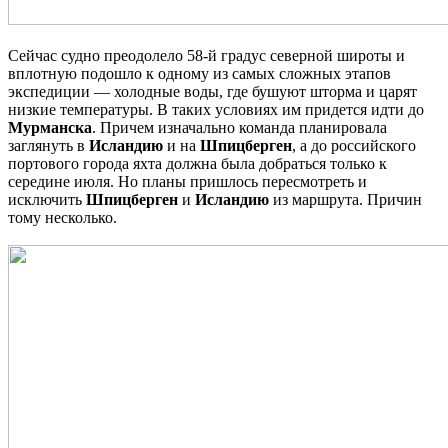
Сейчас судно преодолело 58-й градус северной широты и
вплотную подошло к одному из самых сложных этапов
экспедиции — холодные воды, где бушуют шторма и царят
низкие температуры. В таких условиях им придется идти до
Мурманска
. Причем изначально команда планировала
заглянуть в
Исландию
и на
Шпицберген
, а до российского
портового города яхта должна была добраться только к
середине июля. Но планы пришлось пересмотреть и
исключить
Шпицберген
и
Исландию
из маршрута. Причин
тому несколько.