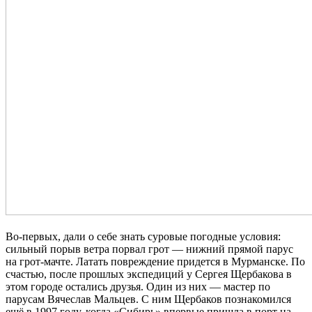
Во-первых, дали о себе знать суровые погодные условия:
сильный порыв ветра порвал грот — нижний прямой парус
на грот-мачте. Латать повреждение придется в Мурманске. По
счастью, после прошлых экспедиций у Сергея Щербакова в
этом городе остались друзья. Один из них — мастер по
парусам Вячеслав Мальцев. С ним Щербаков познакомился
ещё в 1997 году, когда «Сибирь» впервые пришла в порт на