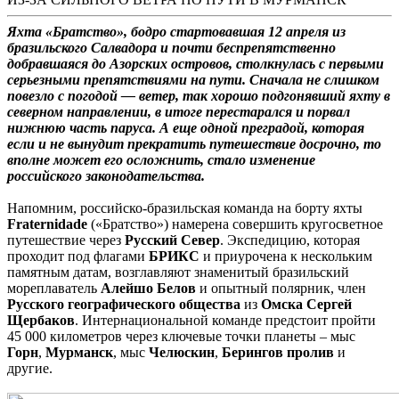
Яхта «Братство», бодро стартовавшая 12 апреля из
бразильского Салвадора и почти беспрепятственно
добравшаяся до Азорских островов, столкнулась с первыми
серьезными препятствиями на пути. Сначала не слишком
повезло с погодой — ветер, так хорошо подгонявший яхту в
северном направлении, в итоге перестарался и порвал
нижнюю часть паруса. А еще одной преградой, которая
если и не вынудит прекратить путешествие досрочно, то
вполне может его осложнить, стало изменение
российского законодательства.
Напомним, российско-бразильская команда на борту яхты
Fraternidade
(«Братство») намерена совершить кругосветное
путешествие через
Русский
Север
. Экспедицию, которая
проходит под флагами
БРИКС
и приурочена к нескольким
памятным датам, возглавляют знаменитый бразильский
мореплаватель
Алейшо
Белов
и опытный полярник, член
Русского
географического
общества
из
Омска
Сергей
Щербаков
. Интернациональной команде предстоит пройти
45 000 километров через ключевые точки планеты – мыс
Горн
,
Мурманск
, мыс
Челюскин
,
Берингов
пролив
и
другие.