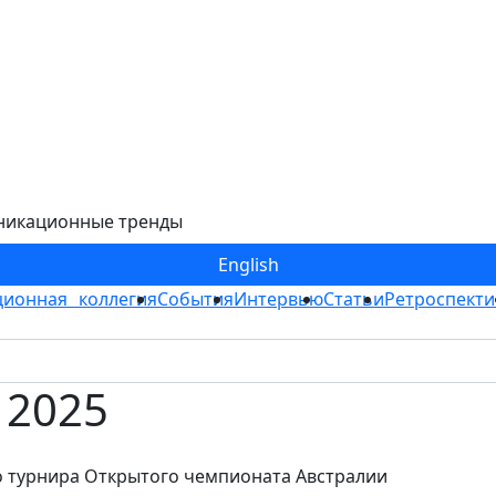
никационные тренды
Eng
lish
ионная коллегия
События
Интервью
Статьи
Ретроспекти
- 2025
о турнира Открытого чемпионата Австралии