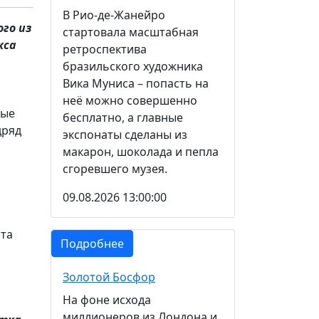
В Рио-де-Жанейро
го из
стартовала масштабная
кса
ретроспектива
бразильского художника
Вика Муниса – попасть на
неё можно совершенно
вые
бесплатно, а главные
дряд
экспонаты сделаны из
макарон, шоколада и пепла
сгоревшего музея.
09.08.2026 13:00:00
ста
Подробнее
Золотой Босфор
На фоне исхода
миллионеров из Лондона и