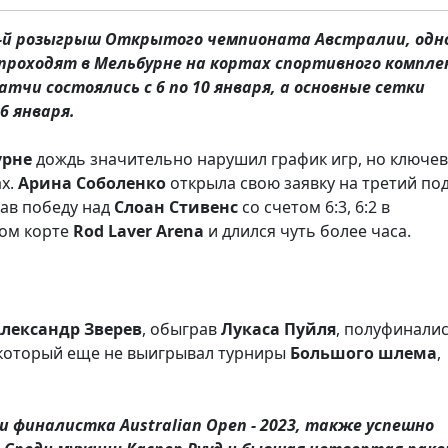
3-й розыгрыш Открытого чемпионата Австралии, одно
проходят в Мельбурне на кортах спортивного компле
чи состоялись с 6 по 10 января, а основные сетки
6 января.
урне
дождь значительно нарушил график игр, но ключе
ах.
Арина
Соболенко
открыла свою заявку на третий по
жав победу над
Слоан
Стивенс
со счетом 6:3, 6:2 в
ном корте
Rod
Laver
Arena
и длился чуть более часа.
Александр
Зверев
, обыграв
Лукаса
Пуйля
, полуфинали
 который еще не выигрывал турниры
Большого
шлема
,
 финалистка Australian Open - 2023, также успешно