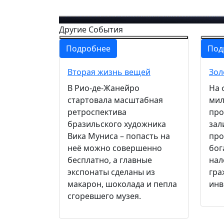
Другие События
Подробнее
Под
Вторая жизнь вещей
Зол
В Рио-де-Жанейро
На 
стартовала масштабная
мил
ретроспектива
про
бразильского художника
зал
Вика Муниса – попасть на
про
неё можно совершенно
бог
бесплатно, а главные
нал
экспонаты сделаны из
гра
макарон, шоколада и пепла
инв
сгоревшего музея.