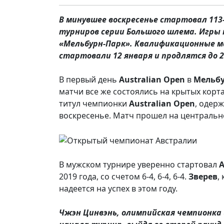
В минувшее воскресенье стартовал 11
турниров серии Большого шлема. Игры 
«Мельбурн-Парк». Квалификационные мат
стартовали 12 января и продлятся до 2
В первый день
Australian
Open
в
Мельб
матчи все же состоялись на крытых корт
титул чемпионки
Australian
Open
, одер
воскресенье. Матч прошел на централь
В мужском турнире уверенно стартовал
2019 года, со счетом 6-4, 6-4, 6-4.
Зверев
,
надеется на успех в этом году.
Чжэн Цинвэнь, олимпийская чемпионка и