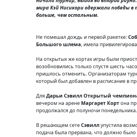
начала турнир, выйдя во второй раунд
мира Кэй Нисикори одержали победы в
больше, чем остальным.
Не помешал дождь и первой ракетке:
Со
Большого
шлема
, имела привилегирова
На открытых же кортах игры были приос
возобновились только спустя шесть час
пришлось отменить. Организаторам тур
который был добавлен в расписание в пр
Для
Дарьи
Сэвилл
Открытый
чемпион
вечером на арене
Маргарет
Корт
она пр
продолжался до полуночи понедельника.
В решающем сете
Сэвилл
упустила возмо
подача была прервана, что должно было 