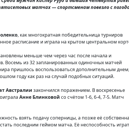
. Среди мужчин Каспер Рууд и бывшая четвертая рак
 пятисетовых матчах — спортсменам повезло с погод
боленко
, как многократная победительница турниров
нное расписание и играла на крытом центральном корт
тановлены меньше чем через час после начала и
ов. Восемь из 32 запланированных одиночных матчей
нира пришлось воспользоваться дополнительным днем
ошлом году как раз на случай подобных ситуаций.
ат
Австралии
закончился поражением. В воскресенье
оиграла
Анне
Блинковой
со счётом 1-6, 6-4, 7-5. Матч
жность взять подачу соперницы, а позже её собственн
стать последним геймом матча. Её неспособность игра