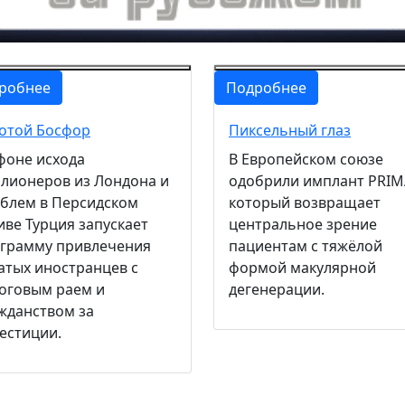
робнее
Подробнее
отой Босфор
Пиксельный глаз
фоне исхода
В Европейском союзе
лионеров из Лондона и
одобрили имплант PRIM
блем в Персидском
который возвращает
иве Турция запускает
центральное зрение
грамму привлечения
пациентам с тяжёлой
атых иностранцев с
формой макулярной
оговым раем и
дегенерации.
жданством за
естиции.