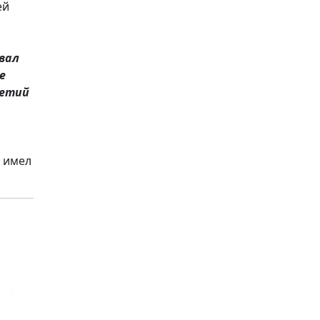
ей
вал
е
ретий
н имел