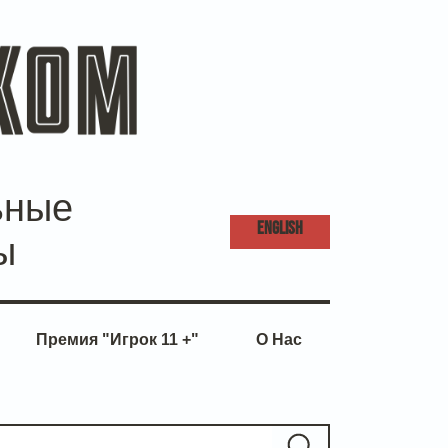
ьные
ENG
LISH
ы
Премия "Игрок 11 +"
О Нас