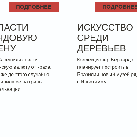
ПОДРОБНЕЕ
ПОДРОБНЕ
ПАСТИ
ИСКУССТВО
ЯДОВУЮ
СРЕДИ
ЕНУ
ДЕРЕВЬЕВ
 решили спасти
Коллекционер Бернардо 
нскую валюту от краха.
планирует построить в
 же до этого случайно
Бразилии новый музей р
тавили ее на грань
с Иньотимом.
альвации.