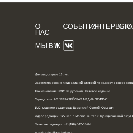
О
СОБЫТИЯ
ИНТЕРВЬЮ
СТА
НАС
МЫ В VK
Для лиц старше 16 лет.
Зарегистрировано Федеральной службой по надзору в сфере связи
Наименование СМИ: За рубежом. Сетевое издание.
Учредитель: АО "ЕВРАЗИЙСКАЯ МЕДИА ГРУППА".
И.О. главного редактора: Деменский Сергей Юрьевич
Адрес редакции: 127287, г. Москва, вн.тер.г. муниципальный округ С
Телефон редакции: +7 (499) 642-53-04
e-mail: editor@zarubejom.ru