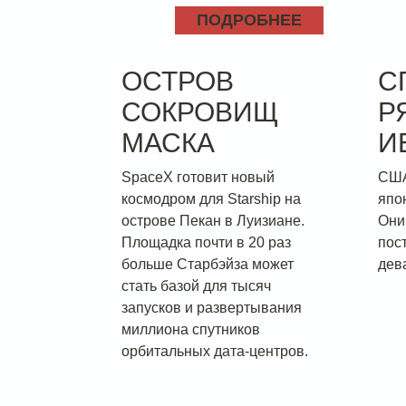
ПОДРОБНЕЕ
ОСТРОВ
С
СОКРОВИЩ
Р
МАСКА
И
SpaceX готовит новый
США
космодром для Starship на
япо
острове Пекан в Луизиане.
Они
Площадка почти в 20 раз
пос
больше Старбэйза может
дев
стать базой для тысяч
запусков и развертывания
миллиона спутников
орбитальных дата-центров.