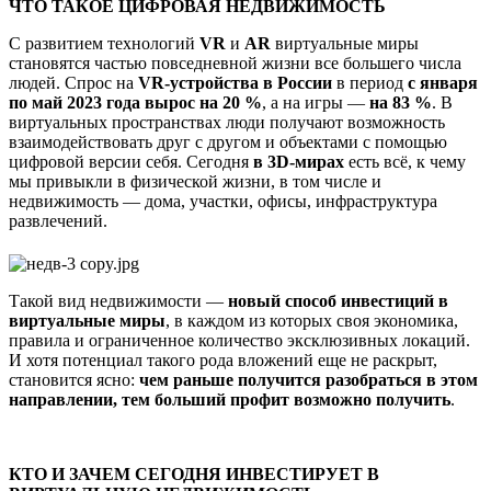
ЧТО ТАКОЕ ЦИФРОВАЯ НЕДВИЖИМОСТЬ
С развитием технологий
VR
и
AR
виртуальные миры
становятся частью повседневной жизни все большего числа
людей. Спрос на
VR-устройства
в России
в период
с января
по май 2023 года вырос на 20 %
, а на игры —
на 83 %
. В
виртуальных пространствах люди получают возможность
взаимодействовать друг с другом и объектами с помощью
цифровой версии себя. Сегодня
в 3D-мирах
есть всё, к чему
мы привыкли в физической жизни, в том числе и
недвижимость — дома, участки, офисы, инфраструктура
развлечений.
Такой вид недвижимости —
н
овый способ инвестиций в
виртуальные миры
, в каждом из которых своя экономика,
правила и ограниченное количество эксклюзивных локаций.
И хотя потенциал такого рода вложений еще не раскрыт,
становится ясно:
чем раньше получится разобраться в этом
направлении, тем больший профит возможно получить
.
КТО И ЗАЧЕМ СЕГОДНЯ ИНВЕСТИРУЕТ В