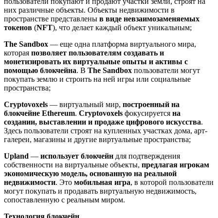
пользователи покупают и продают участки земли, строят на
них различные объекты. Объекты недвижимости в
пространстве представлены
в виде невзаимозаменяемых
токенов
(
NFT
), что делает каждый объект уникальным;
The Sandbox
— еще одна платформа виртуального мира,
которая
позволяет пользователям создавать и
монетизировать их виртуальные опыты и активы с
помощью блокчейна
. В
The Sandbox
пользователи могут
покупать землю и строить на ней игры или социальные
пространства;
Cryptovoxels
— виртуальный мир,
построенный на
блокчейне Ethereum
.
Cryptovoxels
фокусируется
на
создании, выставлении и продаже цифрового искусства
.
Здесь пользователи строят на купленных участках дома, арт-
галереи, магазины и другие виртуальные пространства;
Upland
—
использует блокчейн
для подтверждения
собственности на виртуальные объекты,
предлагая игрокам
экономическую модель, основанную на реальной
недвижимости
. Это
мобильная игра
, в которой пользователи
могут покупать и продавать виртуальную недвижимость,
сопоставленную с реальным миром.
Технология блокчейн