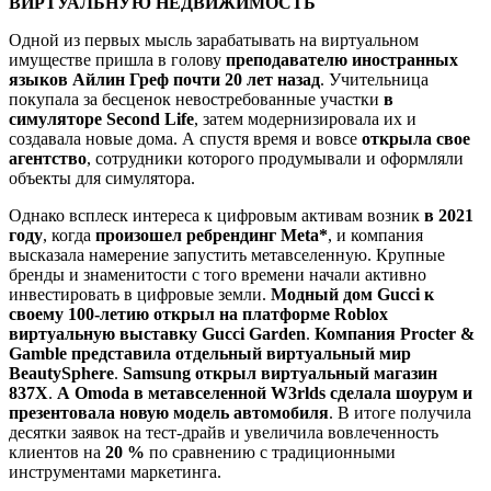
ВИРТУАЛЬНУЮ НЕДВИЖИМОСТЬ
Одной из первых мысль зарабатывать на виртуальном
имуществе пришла в голову
преподавателю иностранных
языков Айлин Греф почти 20 лет назад
. Учительница
покупала за бесценок невостребованные участки
в
симуляторе Second Life
, затем модернизировала их и
создавала новые дома. А спустя время и вовсе
открыла свое
агентство
, сотрудники которого продумывали и оформляли
объекты для симулятора.
Однако всплеск интереса к цифровым активам возник
в 2021
году
, когда
произошел ребрендинг Meta*
, и компания
высказала намерение запустить метавселенную. Крупные
бренды и знаменитости с того времени начали активно
инвестировать в цифровые земли.
Модный дом Gucci к
своему 100-летию открыл на платформе Roblox
виртуальную выставку Gucci Garden
.
Компания Procter &
Gamble представила отдельный виртуальный мир
BeautySphere
.
Samsung открыл виртуальный магазин
837X
.
А Omoda в метавселенной W3rlds сделала шоурум и
презентовала новую модель автомобиля
. В итоге получила
десятки заявок на тест-драйв и увеличила вовлеченность
клиентов на
20 %
по сравнению с традиционными
инструментами маркетинга.