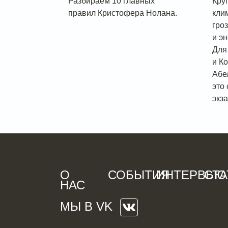
Разбираем 10 главных
Кру
правил Кристофера Нолана.
кли
гро
и э
Для
и К
Абе
это
экз
О
СОБЫТИЯ
ИНТЕРВЬЮ
СТА
НАС
МЫ В VK