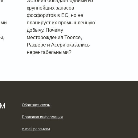
ая
Эстония обладает одними из
крупнейших запасов
фосфоритов в ЕС, но не
ими
планирует их промышленную
добычу. Почему
ы,
месторождения Тоолсе,
Раквере и Асери оказались
нерентабельными?
ЯМ
Обратная связь
Правовая информация
e-mail рассылки