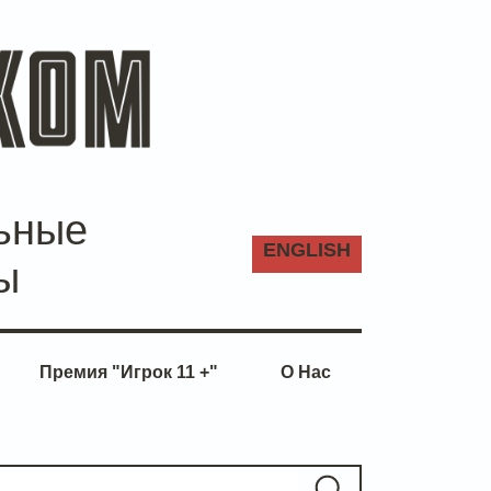
ьные
ENG
LISH
ы
Премия "Игрок 11 +"
О Нас