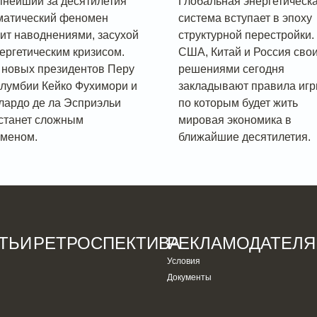
пнейший за десятилетия
Глобальная энергетическ
матический феномен
система вступает в эпоху
зит наводнениями, засухой
структурной перестройки.
нергетическим кризисом.
США, Китай и Россия сво
 новых президентов Перу
решениями сегодня
олумбии Кейко Фухимори и
закладывают правила игр
лардо де ла Эсприэльи
по которым будет жить
 станет сложным
мировая экономика в
аменом.
ближайшие десятилетия.
ТЬИ
РЕТРОСПЕКТИВА
РЕКЛАМОДАТЕЛ
Условия
Документы