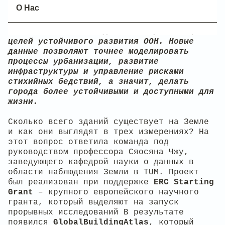
планете. Проект охватывает буквально всю
О Нас
застроенную поверхность Земли, и его уже
сейчас называют ключевым инструментом для
климатических исследований и реализации
целей устойчивого развития ООН. Новые
данные позволяют точнее моделировать
процессы урбанизации, развитие
инфраструктуры и управление рисками
стихийных бедствий, а значит, делать
города более устойчивыми и доступными для
жизни.
Сколько всего зданий существует на Земле
и как они выглядят в трех измерениях? На
этот вопрос ответила команда под
руководством профессора Сяосяна Чжу,
заведующего кафедрой науки о данных в
области наблюдения Земли в TUM. Проект
был реализован при поддержке
ERC Starting
Grant
– крупного европейского научного
гранта, который выделяют на запуск
прорывных исследований В результате
появился
GlobalBuildingAtlas
, который