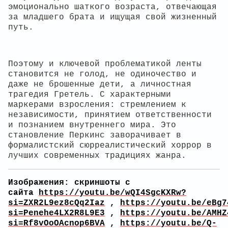
эмоционально шаткого возраста, отвечающая
за младшего брата и ищущая свой жизненный
путь.
Поэтому и ключевой проблематикой ленты
становится не голод, не одиночество и
даже не брошенные дети, а личностная
трагедия Гретель. С характерными
маркерами взросления: стремлением к
независимости, принятием ответственности
и познанием внутреннего мира. Это
становление Перкинс заворачивает в
формалистский сюрреалистический хоррор в
лучших современных традициях жанра.
Изображения: скриншоты с
сайта
https://youtu.be/wQI4SgcKXRw?
si=ZXR2L9ez8cQq2Iaz
,
https://youtu.be/eBg7
si=Penehe4LX2R8L9E3
,
https://youtu.be/AMHZ
si=Rf8vOoOAcnop6BVA
,
https://youtu.be/Q-