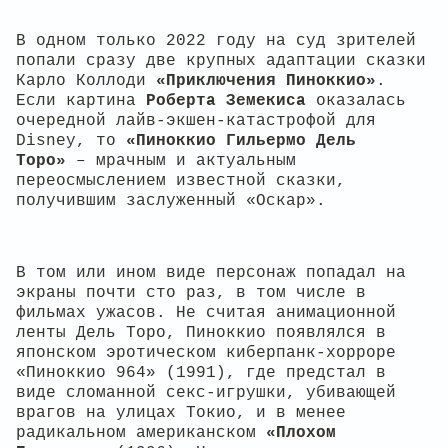
В одном только 2022 году на суд зрителей
попали сразу две крупных адаптации сказки
Карло Коллоди
«Приключения Пиноккио»
.
Если картина
Роберта Земекиса
оказалась
очередной лайв-экшен-катастрофой для
Disney, то
«Пиноккио Гильермо Дель
Торо»
– мрачным и актуальным
переосмыслением известной сказки,
получившим заслуженный «Оскар».
В том или ином виде персонаж попадал на
экраны почти сто раз, в том числе в
фильмах ужасов. Не считая анимационной
ленты Дель Торо, Пиноккио появлялся в
японском эротическом киберпанк-хорроре
«Пиноккио 964» (1991), где предстал в
виде сломанной секс-игрушки, убивающей
врагов на улицах Токио, и в менее
радикальном американском
«Плохом