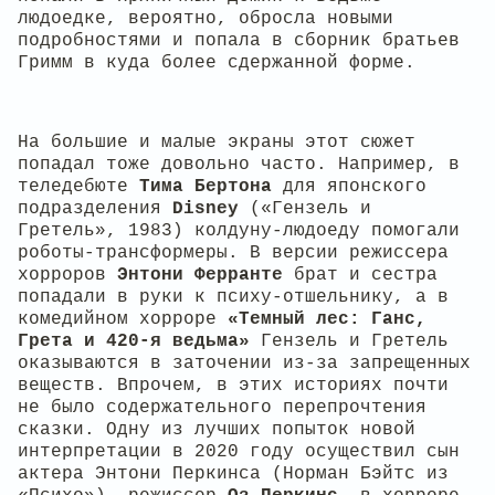
людоедке, вероятно, обросла новыми
подробностями и попала в сборник братьев
Гримм в куда более сдержанной форме.
На большие и малые экраны этот сюжет
попадал тоже довольно часто. Например, в
теледебюте
Тима Бертона
для японского
подразделения
Disney
(«Гензель и
Гретель», 1983) колдуну-людоеду помогали
роботы-трансформеры. В версии режиссера
хорроров
Энтони Ферранте
брат и сестра
попадали в руки к психу-отшельнику, а в
комедийном хорроре
«Темный лес: Ганс,
Грета и 420-я ведьма»
Гензель и Гретель
оказываются в заточении из-за запрещенных
веществ. Впрочем, в этих историях почти
не было содержательного перепрочтения
сказки. Одну из лучших попыток новой
интерпретации в 2020 году осуществил сын
актера Энтони Перкинса (Норман Бэйтс из