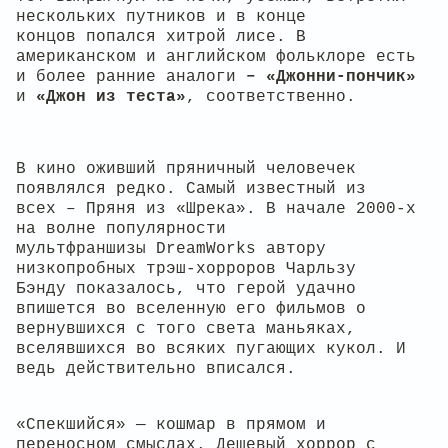
нескольких путников и в конце
концов попался хитрой лисе. В
американском и английском фольклоре есть
и более ранние аналоги
– «Джонни-пончик»
и
«Джон из теста»
, соответственно.
В кино оживший пряничный человечек
появлялся редко. Самый известный из
всех – Пряня из «Шрека». В начале 2000-х
на волне популярности
мультфраншизы DreamWorks автору
низкопробных трэш-хорроров Чарльзу
Бэнду показалось, что герой удачно
впишется во вселенную его фильмов о
вернувшихся с того света маньяках,
вселявшихся во всяких пугающих кукол. И
ведь действительно вписался.
«Спекшийся» — кошмар в прямом и
переносном смыслах. Дешевый хоррор с