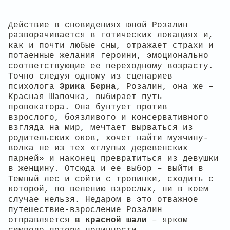
Действие в сновидениях юной Розалин
разворачивается в готических локациях и,
как и почти любые сны, отражает страхи и
потаенные желания героини, эмоционально
соответствующие ее переходному возрасту.
Точно следуя одному из сценариев
психолога
Эрика Берна
, Розалин, она же –
Красная Шапочка, выбирает путь
провокатора. Она бунтует против
взрослого, боязливого и консервативного
взгляда на мир, мечтает вырваться из
родительских оков, хочет найти мужчину-
волка не из тех «глупых деревенских
парней» и наконец превратиться из девушки
в женщину. Отсюда и ее выбор – выйти в
Темный лес и сойти с тропинки, сходить с
которой, по велению взрослых, ни в коем
случае нельзя. Недаром в это отважное
путешествие-взросление Розалин
отправляется
в красной шали
– ярком