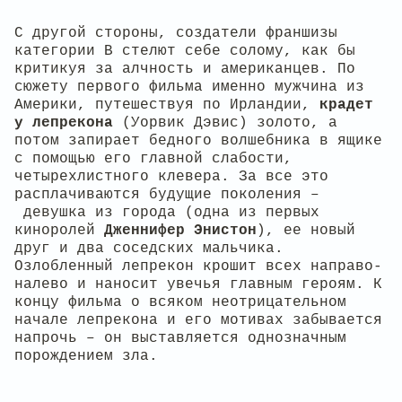
С другой стороны, создатели франшизы
категории B стелют себе солому, как бы
критикуя за алчность и американцев. По
сюжету первого фильма именно мужчина из
Америки, путешествуя по Ирландии,
крадет
у лепрекона
(Уорвик Дэвис) золото, а
потом запирает бедного волшебника в ящике
с помощью его главной слабости,
четырехлистного клевера. За все это
расплачиваются будущие поколения –
девушка из города (одна из первых
киноролей
Дженнифер Энистон
), ее новый
друг и два соседских мальчика.
Озлобленный лепрекон крошит всех направо-
налево и наносит увечья главным героям. К
концу фильма о всяком неотрицательном
начале лепрекона и его мотивах забывается
напрочь – он выставляется однозначным
порождением зла.