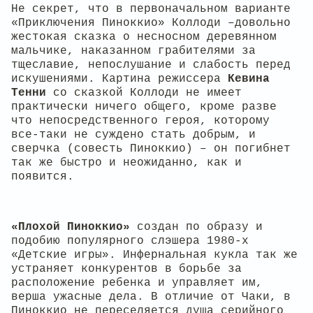
Не секрет, что в первоначальном варианте
«Приключения Пиноккио» Коллоди –довольно
жестокая сказка о несносном деревянном
мальчике, наказанном грабителями за
тщеславие, непослушание и слабость перед
искушениями. Картина режиссера
Кевина
Тенни
со сказкой Коллоди не имеет
практически ничего общего, кроме разве
что непосредственного героя, которому
все-таки не суждено стать добрым, и
сверчка (совесть Пиноккио) – он погибнет
так же быстро и неожиданно, как и
появится.
«Плохой Пиноккио»
создан по образу и
подобию популярного слэшера 1980-х
«Детские игры». Инфернальная кукла так же
устраняет конкурентов в борьбе за
расположение ребенка и управляет им,
верша ужасные дела. В отличие от Чаки, в
Пиноккио не переселяется душа серийного