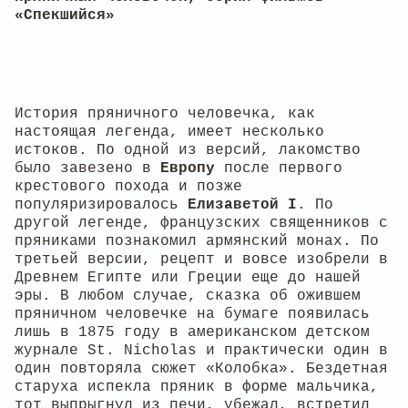
«Спекшийся»
История пряничного человечка, как
настоящая легенда, имеет несколько
истоков. По одной из версий, лакомство
было завезено в
Европу
после первого
крестового похода и позже
популяризировалось
Елизаветой I
. По
другой легенде, французских священников с
пряниками познакомил армянский монах. По
третьей версии, рецепт и вовсе изобрели в
Древнем Египте или Греции еще до нашей
эры. В любом случае, сказка об ожившем
пряничном человечке на бумаге появилась
лишь в 1875 году в американском детском
журнале St. Nicholas и практически один в
один повторяла сюжет «Колобка». Бездетная
старуха испекла пряник в форме мальчика,
тот выпрыгнул из печи, убежал, встретил