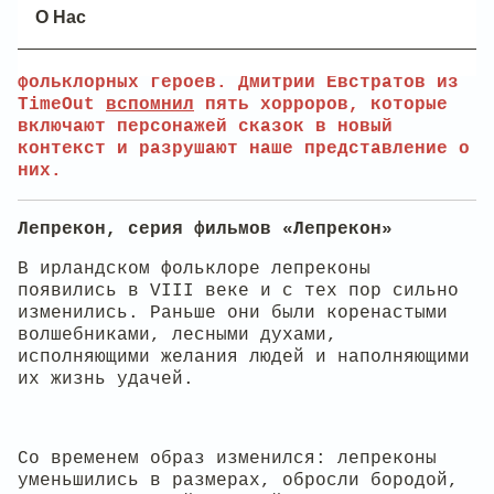
Фильмы ужасов часто переиначивают
О Нас
знакомые с детства сюжеты и
деконструируют образы сказочных или
фольклорных героев. Дмитрий Евстратов из
TimeOut
вспомнил
пять хорроров, которые
включают персонажей сказок в новый
контекст и разрушают наше представление о
них.
Лепрекон, серия фильмов «Лепрекон»
В ирландском фольклоре лепреконы
появились в VIII веке и с тех пор сильно
изменились. Раньше они были коренастыми
волшебниками, лесными духами,
исполняющими желания людей и наполняющими
их жизнь удачей.
Со временем образ изменился: лепреконы
уменьшились в размерах, обросли бородой,