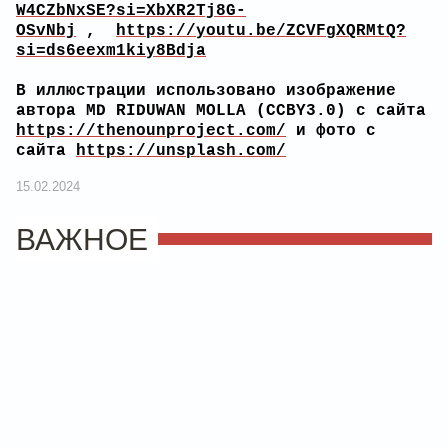
W4CZbNxSE?si=XbXR2Tj8G-
OSvNbj
,
https://youtu.be/ZCVFgXQRMtQ?
si=ds6eexm1kiy8Bdja
В иллюстрации использовано изображение
автора MD RIDUWAN MOLLA (CCBY3.0) с сайта
https://thenounproject.com/
и фото с
сайта
https://unsplash.com/
15.02.2024
ВАЖНОЕ