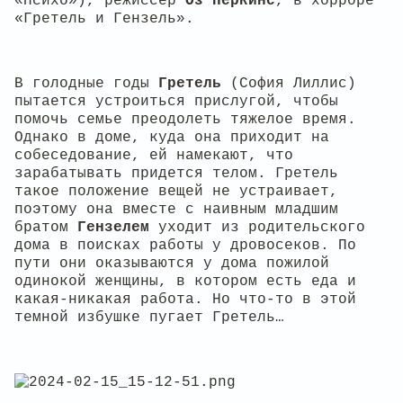
«Психо»), режиссер
Оз Перкинс
, в хорроре
«Гретель и Гензель».
В голодные годы
Гретель
(София Лиллис)
пытается устроиться прислугой, чтобы
помочь семье преодолеть тяжелое время.
Однако в доме, куда она приходит на
собеседование, ей намекают, что
зарабатывать придется телом. Гретель
такое положение вещей не устраивает,
поэтому она вместе с наивным младшим
братом
Гензелем
уходит из родительского
дома в поисках работы у дровосеков. По
пути они оказываются у дома пожилой
одинокой женщины, в котором есть еда и
какая-никакая работа. Но что-то в этой
темной избушке пугает Гретель…