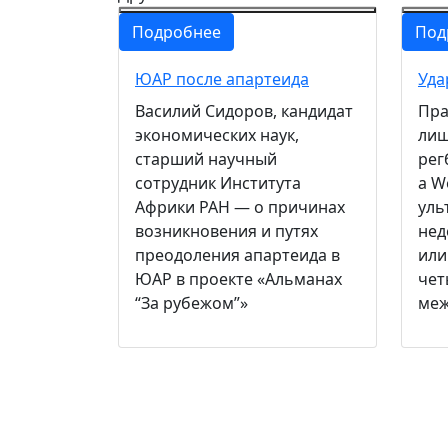
Подробнее
Под
ЮАР после апартеида
Уда
Василий Сидоров, кандидат
Пра
экономических наук,
лиш
старший научный
рег
сотрудник Института
а W
Африки РАН — о причинах
уль
возникновения и путях
нед
преодоления апартеида в
или
ЮАР в проекте «Альманах
чет
“За рубежом”»
меж