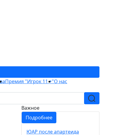
ва
Премия "Игрок 11 +"
О нас
Важное
Подробнее
ЮАР после апартеида