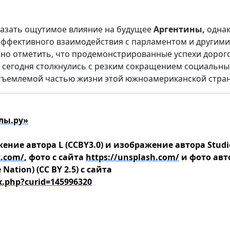
казать ощутимое влияние на будущее
Аргентины,
однак
 эффективного взаимодействия с парламентом и другими
жно отметить, что продемонстрированные успехи дорог
е сегодня столкнулись с резким сокращением социальны
отъемлемой частью жизни этой южноамериканской стра
лы.ру»
ние автора L (CCBY3.0) и изображение автора Studi
t.com/
, фото с сайта
https://unsplash.com/
и фото авт
 Nation) (CC BY 2.5) с сайта
x.php?curid=145996320