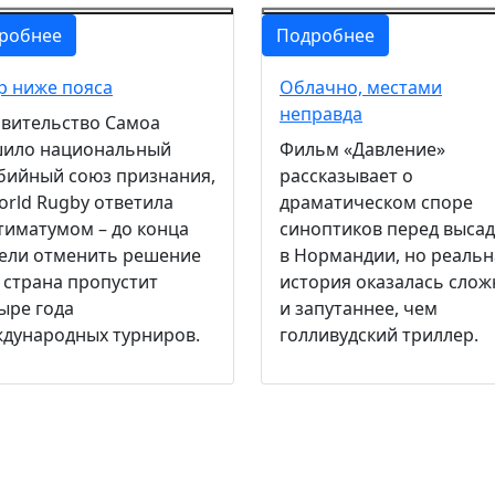
робнее
Подробнее
р ниже пояса
Облачно, местами
неправда
вительство Самоа
ило национальный
Фильм «Давление»
бийный союз признания,
рассказывает о
orld Rugby ответила
драматическом споре
тиматумом – до конца
синоптиков перед выса
ели отменить решение
в Нормандии, но реальн
 страна пропустит
история оказалась слож
ыре года
и запутаннее, чем
дународных турниров.
голливудский триллер.