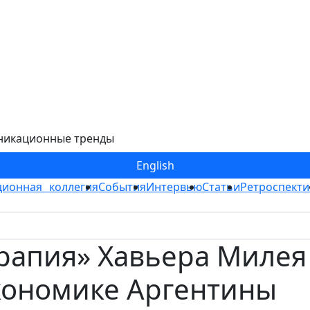
никационные тренды
Eng
lish
ионная коллегия
События
Интервью
Статьи
Ретроспекти
ерапия» Хавьера Милея
экономике Аргентины