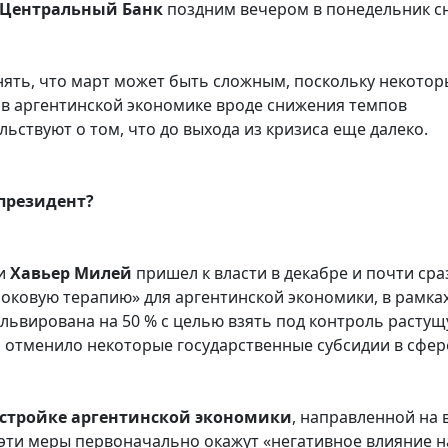
Центральный Банк
поздним вечером в понедельник с
нять, что март может быть сложным, поскольку некотор
 в аргентинской экономике вроде снижения темпов
ьствуют о том, что до выхода из кризиса еще далеко.
президент?
ки
Хавьер Милей
пришел к власти в декабре и почти сра
оковую терапию» для аргентинской экономики, в рамка
львирована на 50 % с целью взять под контроль расту
о отменило некоторые государственные субсидии в сфер
естройке аргентинской экономики
, направленной на 
о эти меры первоначально окажут «негативное влияние н