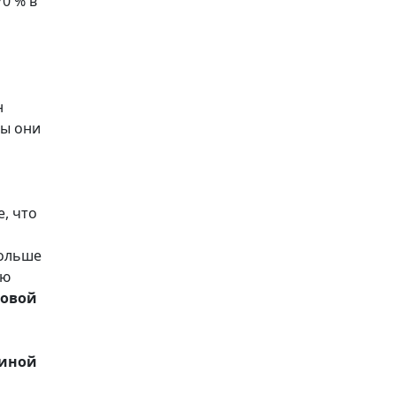
0 % в
н
бы они
, что
больше
ую
овой
линой