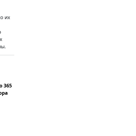
о их
о
х
ны.
o 365
ора