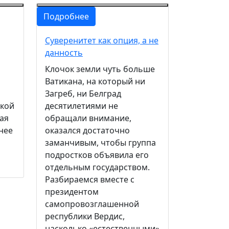
Подробнее
Суверенитет как опция, а не
данность
Клочок земли чуть больше
Ватикана, на который ни
Загреб, ни Белград
дкой
десятилетиями не
ая
обращали внимание,
нее
оказался достаточно
заманчивым, чтобы группа
подростков объявила его
отдельным государством.
Разбираемся вместе с
президентом
самопровозглашенной
республики Вердис,
насколько «естественными»