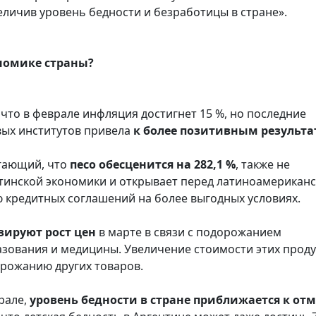
величив уровень бедности и безработицы в стране».
номике страны?
то в феврале инфляция достигнет 15 %, но последние
вых институтов привела
к более позитивным результ
агающий, что
песо обесценится на 282,1 %
, также не
нтинской экономики и открывает перед латиноамерикан
кредитных соглашений на более выгодных условиях.
зируют рост цен
в марте в связи с подорожанием
азования и медицины. Увеличение стоимости этих прод
орожанию других товаров.
рале,
уровень бедности в стране приближается к от