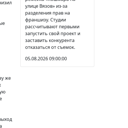
низил
улице Вязов» из-за
разделения прав на
франшизу. Студии
ые
рассчитывают первыми
запустить свой проект и
заставить конкурента
отказаться от съемок.
05.08.2026 09:00:00
зу же
х
щую
е
выход
а