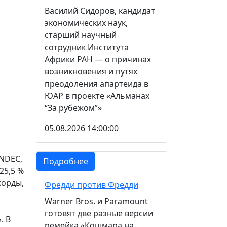
Василий Сидоров, кандидат
экономических наук,
старший научный
сотрудник Института
Африки РАН — о причинах
возникновения и путях
преодоления апартеида в
ЮАР в проекте «Альманах
“За рубежом”»
05.08.2026 14:00:00
NDEC,
Подробнее
25,5 %
корды,
Фредди против Фредди
Warner Bros. и Paramount
готовят две разные версии
. В
ремейка «Кошмара на