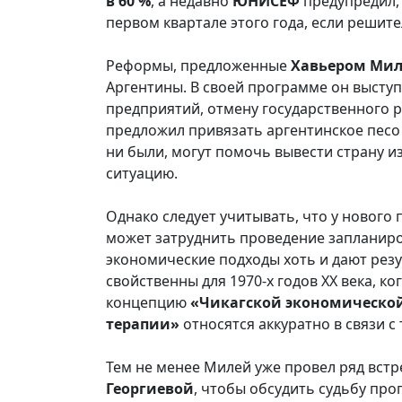
в 60 %
, а недавно
ЮНИСЕФ
предупредил, 
первом квартале этого года, если решит
Реформы, предложенные
Хавьером Ми
Аргентины. В своей программе он высту
предприятий, отмену государственного 
предложил привязать аргентинское песо 
ни были, могут помочь вывести страну и
ситуацию.
Однако следует учитывать, что у нового
может затруднить проведение запланиро
экономические подходы хоть и дают рез
свойственны для 1970-х годов XX века, 
концепцию
«Чикагской экономическо
терапии»
относятся аккуратно в связи 
Тем не менее Милей уже провел ряд вст
Георгиевой
, чтобы обсудить судьбу пр