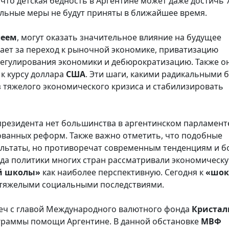
что детская бедность в Аргентине может даже достичь 7
ельные меры не будут приняты в ближайшее время.
леем
, могут оказать значительное влияние на будущее
пает за переход к рыночной экономике, приватизацию
регулирования экономики и дебюрократизацию. Также о
к курсу доллара
США
. Эти шаги, какими радикальными 
з тяжелого экономического кризиса и стабилизировать
 президента нет большинства в аргентинском парламенте
ванных реформ. Также важно отметить, что подобные
ультаты, но противоречат современным тенденциям и 
когда политики многих стран рассматривали экономическ
й школы»
как наиболее перспективную. Сегодня к
«шок
с тяжелыми социальными последствиями.
реч с главой Международного валютного фонда
Криста
ограммы помощи Аргентине. В данной обстановке
МВФ