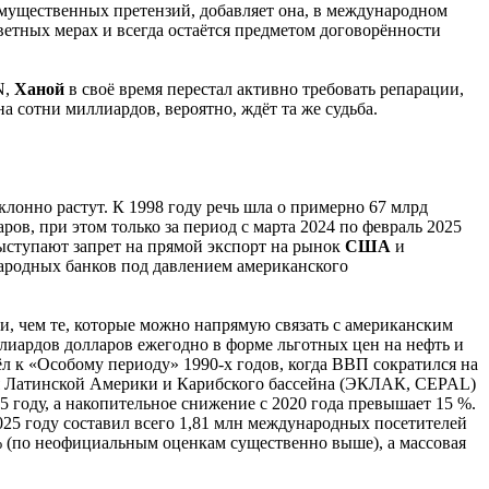
мущественных претензий, добавляет она, в международном
ветных мерах и всегда остаётся предметом договорённости
N,
Ханой
в своё время перестал активно требовать репарации,
а сотни миллиардов, вероятно, ждёт та же судьба.
лонно растут. К 1998 году речь шла о примерно 67 млрд
ров, при этом только за период с марта 2024 по февраль 2025
выступают запрет на прямой экспорт на рынок
США
и
народных банков под давлением американского
и, чем те, которые можно напрямую связать с американским
ллиардов долларов ежегодно в форме льготных цен на нефть и
ёл к «Особому периоду» 1990-х годов, когда ВВП сократился на
ля Латинской Америки и Карибского бассейна (ЭКЛАК, CEPAL)
 году, а накопительное снижение с 2020 года превышает 15 %.
25 году составил всего 1,81 млн международных посетителей
% (по неофициальным оценкам существенно выше), а массовая