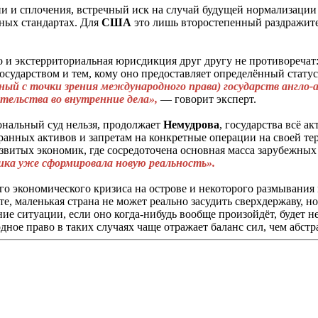
и и сплочения, встречный иск на случай будущей нормализации 
йных стандартах. Для
США
это лишь второстепенный раздражите
во и экстерриториальная юрисдикция друг другу не противоречат
государством и тем, кому оно предоставляет определённый стат
ый с точки зрения международного права) государств англо-
ельства во внутренние дела»,
— говорит эксперт.
иональный суд нельзя, продолжает
Немудрова
, государства всё а
транных активов и запретам на конкретные операции на своей т
звитых экономик, где сосредоточена основная масса зарубежных
ика уже сформировала новую реальность».
шего экономического кризиса на острове и некоторого размыван
, маленькая страна не может реально засудить сверхдержаву, но
 ситуации, если оно когда-нибудь вообще произойдёт, будет не 
дное право в таких случаях чаще отражает баланс сил, чем абст