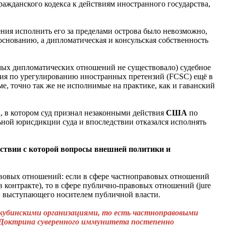
жданского кодекса к действиям иностранного государства,
ния исполнить его за пределами острова было невозможно,
основанию, а дипломатическая и консульская собственность
ых дипломатических отношений не существовало) судебное
сия по урегулированию иностранных претензий (FCSC) ещё в
ме, точно так же не исполнимые на практике, как и гаванский
а, в котором суд признал незаконными действия
США
по
ьной юрисдикции суда и впоследствии отказался исполнять
ветствии с которой вопросы внешней политики и
авовых отношений: если в сфере частноправовых отношений
 в контракте), то в сфере публично-правовых отношений (jure
а, выступающего носителем публичной власти.
 кубинскими организациями, то есть частноправовыми
. Доктрина суверенного иммунитета постепенно