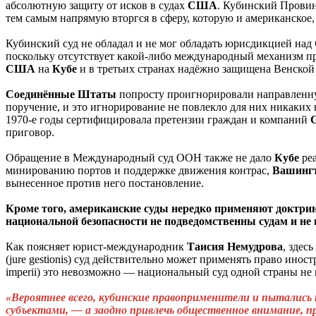
абсолютную защиту от исков в судах
США
. Кубинский Провин
тем самым напрямую вторгся в сферу, которую и американское
Кубинский суд не обладал и не мог обладать юрисдикцией над
поскольку отсутствует какой-либо международный механизм пр
США
на
К
убе
и в третьих странах надёжно защищена Венской
Соединённые
Штаты
попросту проигнорировали направленн
поручение, и это игнорирование не повлекло для них никаких
1970-е годы сертифицировала претензии граждан и компаний
приговор.
Обращение в Международный суд ООН также не дало
Кубе
ре
минированию портов и поддержке движения контрас,
Вашинг
вынесенное против него постановление.
Кроме того, американские суды нередко применяют доктрину 
национальной безопасности не подведомственны судам и не
Как поясняет юрист-международник
Таисия
Немудрова
, здес
(jure gestionis) суд действительно может применять право инос
imperii) это невозможно — национальный суд одной страны не 
«Вероятнее всего, кубинские правоприменители и пытались
субъектами, — а заодно привлечь общественное внимание, п