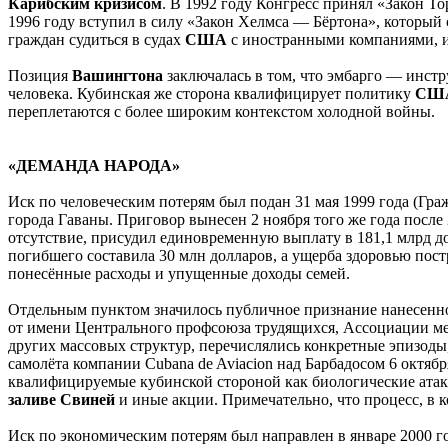
Карибским
кризисом
. В 1992 году Конгресс принял «Закон Т
1996 году вступил в силу «Закон Хелмса — Бёртона», который 
граждан судиться в судах
США
с иностранными компаниями, 
Позиция
Вашингтона
заключалась в том, что эмбарго — инст
человека. Кубинская же сторона квалифицирует политику
СШ
переплетаются с более широким контекстом холодной войны.
«ДЕМАНДА НАРОДА»
Иск по человеческим потерям был подан 31 мая 1999 года (Гр
города Гаваны. Приговор вынесен 2 ноября того же года после
отсутствие, присудил единовременную выплату в 181,1 млрд до
погибшего составила 30 млн долларов, а ущерба здоровью пост
понесённые расходы и упущенные доходы семей.
Отдельным пунктом значилось публичное признание нанесенног
от имени Центрального профсоюза трудящихся, Ассоциации ме
других массовых структур, перечислялись конкретные эпизоды
самолёта компании Cubana de Aviacion над Барбадосом 6 октябр
квалифицируемые кубинской стороной как биологические ата
з
аливе
Свиней
и иные акции. Примечательно, что процесс, в 
Иск по экономическим потерям был направлен в январе 2000 го