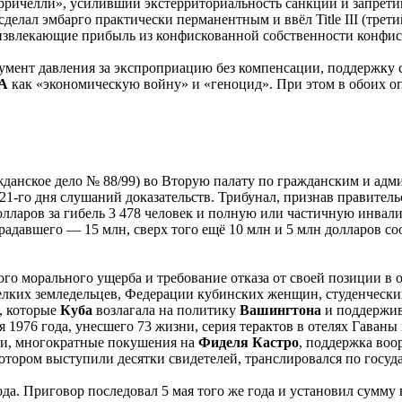
орричелли», усиливший экстерриториальность санкций и запрети
сделал эмбарго практически перманентным и ввёл Title III (тре
извлекающие прибыль из конфискованной собственности конфис
румент давления за экспроприацию без компенсации, поддержку 
А
как «экономическую войну» и «геноцид». При этом в обоих 
ажданское дело № 88/99) во Вторую палату по гражданским и а
 21-го дня слушаний доказательств. Трибунал, признав правите
лларов за гибель 3 478 человек и полную или частичную инвали
радавшего — 15 млн, сверх того ещё 10 млн и 5 млн долларов с
о морального ущерба и требование отказа от своей позиции в 
лких земледельцев, Федерации кубинских женщин, студенчески
, которые
Куба
возлагала на политику
Вашингтона
и поддержив
я 1976 года, унесшего 73 жизни, серия терактов в отелях Гаваны
ки, многократные покушения на
Фиделя
Кастро
, поддержка воо
котором выступили десятки свидетелей, транслировался по госу
да. Приговор последовал 5 мая того же года и установил сумму 