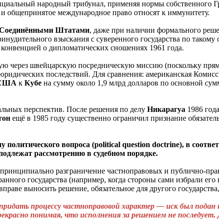
циальный народный трибунал, применяя нормы собственного Гра
, и общепринятое международное право относят к иммунитету.
Соед
инёнными
Штатами
, даже при наличии формального реше
инудительного взыскания с суверенного государства по такому 
 конвенцией о дипломатических сношениях 1961 года.
ую через швейцарскую посредническую миссию (поскольку прям
 юридических последствий. Для сравнения: американская Комис
США
к
Кубе
на сумму около 1,9 млрд долларов по основной сум
альных перспектив. После решения по делу
Никарагуа
1986 год
тон
ещё в 1985 году существенно ограничил признание обязател
политического вопроса (political question doctrine), в соот
 подлежат рассмотрению в судебном порядке.
ь принципиально разграничение частноправовых и публично-пр
транного государства (например, когда стороны сами избрали его
вправе выносить решение, обязательное для другого государств
 придать процессу частноправовой характер — иск был подан
рекрасно понимая, что исполнения за решением не последует