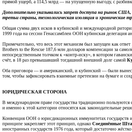
прямой ущерб, а 114,5 млрд — на упущенную выгоду, с разбивк
Дополнительно указывались запрет доступа на рынок США, 
третьи страны, технологическая изоляция и хронические т
Общая сумма двух исков в кубинской и международной риторике
1999 года на сессии Генассамблеи ООН кубинская делегация а
Примечательно, что весь этот механизм был запущен как отве
Brothers to the Rescue 187,6 млн долларов компенсации за сам
непосредственным толчком к «контр-иску», в котором гаванск
счёт, в 18 раз превышавший тогдашний внешний долг самой
К
Оба приговора — и американский, и кубинский — были вынесе
том, чтобы зафиксировать взаимные претензии на бумаге и сох
ЮРИДИЧЕСКАЯ СТОРОНА
В международном праве государства традиционно пользуются су
и именно к этой категории относятся как законодательные реш
Конвенция ООН о юрисдикционных иммунитетах государств и их
принципе закрепляет этот принцип, однако
Соединённые
Шт
иностранных государств 1976 года, который достаточно жёстко 