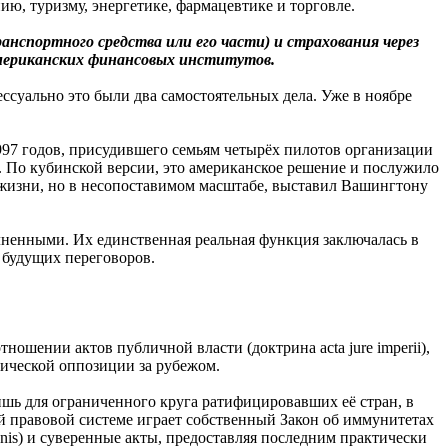
ю, туризму, энергетике, фармацевтике и торговле.
нспортного средства или его части) и страхования через
американских финансовых институтов.
ссуально это были два самостоятельных дела. Уже в ноябре
997 годов, присудившего семьям четырёх пилотов организации
а. По кубинской версии, это американское решение и послужило
 жизни, но в несопоставимом масштабе, выставил Вашингтону
ненными. Их единственная реальная функция заключалась в
 будущих переговоров.
шении актов публичной власти (доктрина acta jure imperii),
тической оппозиции за рубежом.
шь для ограниченного круга ратифицировавших её стран, в
ой правовой системе играет собственный Закон об иммунитетах
onis) и суверенные акты, предоставляя последним практически