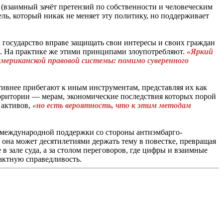
(взаимный зачёт претензий по собственности и человеческим
ль, который никак не меняет эту политику, но поддерживает
: государство вправе защищать свои интересы и своих граждан
ус. На практике же этими принципами злоупотребляют.
«Яркий
американской правовой системы: помимо суверенного
ктивнее прибегают к иным инструментам, представляя их как
ерритории — мерам, экономические последствия которых порой
 активов,
«но есть вероятность, что к этим методам
ия международной поддержки со стороны антиэмбарго-
 она может десятилетиями держать тему в повестке, превращая
в зале суда, а за столом переговоров, где цифры и взаимные
рактную справедливость.