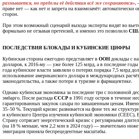
размывается, но пределы её действия всё же сохраняются»,
—
праве нет — как нет и запрета на взаимозачёт: автоматически
сторон.
При этом возможный сценарий выхода эксперты видят во вьет
формально не отзывая претензий, и именно это позволило
СШ
ПОСЛЕДСТВИЯ БЛОКАДЫ И КУБИНСКИЕ ЦИФРЫ
Кубинская сторона ежегодно представляет в
ООН
доклады с на
долларов, к 2016-му — уже более 125 млрд, а в последние годы
года кубинские власти заявляли о потерях порядка 7,5 млрд 
использование американского доллара в международных расчё
законодательства, а также потери в туризме и фармацевтике.
Однако кубинская экономика за последние три с половиной де
эмбарго. После распада
СССР
в 1991 году остров в течение н
гарантированных закупок сахара по завышенным ценам. Именно 
35–50 %. Текущий кризис развивается на фоне тех же струк
и кубинского Центра изучения кубинской экономики (CEEC), ВВ
Страну сотрясает энергетический кризис с регулярными длите
(на 18 % меньше, чем 2,2 млн в 2024 году) — значительно ни
эмиграция приняла беспрецедентные масштабы.