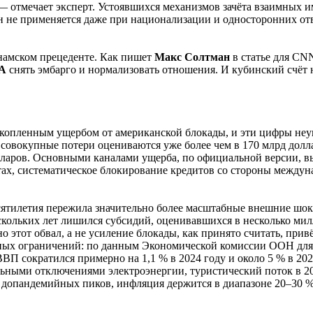
 отмечает эксперт. Устоявшихся механизмов зачёта взаимных и
 он не применяется даже при национализации и односторонних от
намском прецеденте. Как пишет
Макс
Солтман
в статье для CN
А
снять эмбарго и нормализовать отношения. И кубинский счёт н
копленным ущербом от американской блокады, и эти цифры неук
 совокупные потери оцениваются уже более чем в 170 млрд долла
долларов. Основными каналами ущерба, по официальной версии, 
тах, систематическое блокирование кредитов со стороны между
сятилетия пережила значительно более масштабные внешние шок
ескольких лет лишился субсидий, оценивавшихся в несколько ми
этот обвал, а не усиление блокады, как принято считать, прив
турных ограничений: по данным Экономической комиссии ООН д
П сократился примерно на 1,1 % в 2024 году и около 5 % в 2025
льными отключениями электроэнергии, туристический поток в 20
же допандемийных пиков, инфляция держится в диапазоне 20–30 