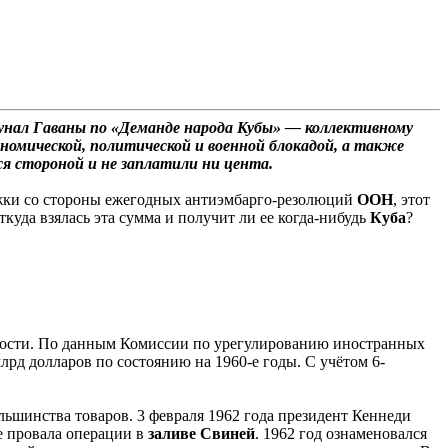
нал Гаваны по «Деманде народа Кубы» — коллективному
ономической, политической и военной блокадой, а также
ся стороной и не заплатили ни цента.
ержки со стороны ежегодных антиэмбарго-резолюций
ООН
, этот
ткуда взялась эта сумма и получит ли ее когда-нибудь
Куба
?
ности. По данным Комиссии по урегулированию иностранных
рд долларов по состоянию на 1960-е годы. С учётом 6-
льшинства товаров. 3 февраля 1962 года президент Кеннеди
е провала операции в
заливе Свиней
. 1962 год ознаменовался