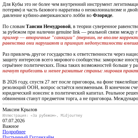
Для Кубы это не более чем внутренний инструмент легитимаци
потерям) и часть базового нарратива о неоколониализме и дво
давление кубино-американского лобби во
Флориде
.
По словам
Таисии
Немудровой
, в теории суверенное равенст
за рубежом при наличии genuine link — реальной связи между 
пример — вторичные "санкции" (термин, не вполне корректн
равенства они нарушают и принцип недопустимости вмешат
Раз привлечь другое государство к ответственности через нац
защиту интересов всего мирового сообщества: заморозке инос
серьёзнее политических. Пока таких возможностей больше у ра
начнут прибегать и менее развитые страны: мировая практ
В 2026 году, спустя 27 лет после приговора, на фоне тяжелей
резолюций ООН, вопрос остаётся неизменным. В конечном счете
юридический нонсенс в политический капитал. Реальное решение
обвинения станут предметом торга, а не приговора. Междунаро
Максим Крылов
Иллюстрация: «За рубежом», Midjourney
07.07.2026
Важное
Подробнее
Пустынный Гуггенхайм