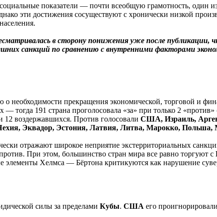
социальные показатели — почти всеобщую грамотность, один из 
Однако эти достижения сосуществуют с хронически низкой прои
населения.
матривалась в сторону понижения уже после публикации, ч
ешних санкций по сравнению с внутренними факторами эконо
ю о необходимости прекращения экономической, торговой и фи
х — тогда 191 страна проголосовала «за» при только 2 «против» 
» и 12 воздержавшихся. Против голосовали
США, Израиль, Арген
 Чехия, Эквадор, Эстония, Латвия, Литва, Марокко, Польша,
ески отражают широкое неприятие экстерриториальных санкций. 
против. При этом, большинство стран мира все равно торгуют с
 элементы Хелмса — Бёртона критикуются как нарушение сувер
идической силы за пределами
Кубы
.
США
его проигнорировали