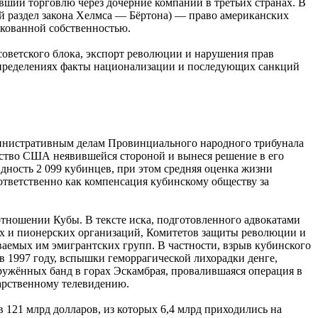
вший торговлю через дочерние компании в третьих странах. В
тий раздел закона Хелмса — Бёртона) — право американских
кованной собственностью.
советского блока, экспорт революции и нарушения прав
определениях факты национализации и последующих санкций
дминистративным делам Провинциального народного трибунала
льство США неявившейся стороной и вынеся решение в его
дность 2 099 кубинцев, при этом средняя оценка жизни
оответственно как компенсация кубинскому обществу за
отношении Кубы. В тексте иска, подготовленного адвокатами
х и пионерских организаций, Комитетов защиты революции и
аемых им эмигрантских групп. В частности, взрыв кубинского
 в 1997 году, вспышки геморрагической лихорадки денге,
ружённых банд в горах Эскамбрая, провалившаяся операция в
дарственному телевидению.
в 121 млрд долларов, из которых 6,4 млрд приходились на