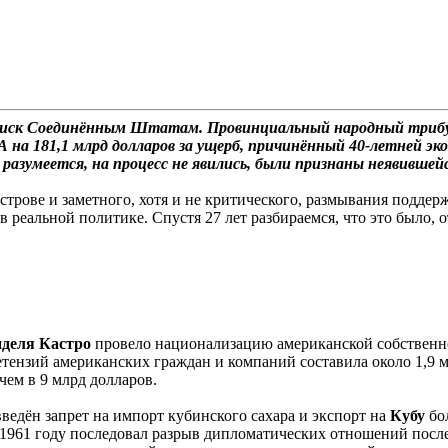
й иск Соединённым Штатам. Провинциальный народный трибу
 на 181,1 млрд долларов за ущерб, причинённый 40-летней эк
азумеется, на процесс не явились, были признаны неявившей
острове и заметного, хотя и не критического, размывания подд
 реальной политике. Спустя 27 лет разбираемся, что это было, о
деля
Кастро
провело национализацию американской собствен
ензий американских граждан и компаний составила около 1,9 мл
чем в 9 млрд долларов.
введён запрет на импорт кубинского сахара и экспорт на
Кубу
бо
 1961 году последовал разрыв дипломатических отношений посл