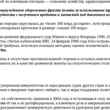
ой по ключевым секторам — сельскому хозяйству, здравоохранени
вынужденное удорожание фрахта (плата за использование тра
рудности с получением кредитов и запчастей под давлением 
 нередко округлялась до «более 300 млрд долларов», хотя проце
нонсировала претензии в размере «свыше 100 млрд».
т на решение федерального суда Южного округа Флориды 1996–1
олёты, сбитые кубинскими ВВС 24 февраля 1996 года близ остров
ий трибунал, используя похожую методику оценки человеческой
убы
.
ны в отсутствие противоположной стороны и остались неиспол
ранить их в качестве разменной монеты на гипотетическом столе
веренным иммунитетом от юрисдикции судов других стран в отно
ения о введении торгового эмбарго, так и меры поддержки поли
 собственности, принятая в 2004 году и вступившая в силу ли
аты
её так и не ратифицировали, а ключевую роль в американск
разграничивает коммерческую деятельность (доктрина jure gesti