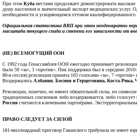
При этом
Куба
местами продолжает демонстрировать высокие 
душу населения и значительный экспорт медицинских услуг. 
необходимости и ускоряющимся оттоком квалифицированного 
Официальная статистика ВВП при этом неоднократно перес
масштаба текущего спада и степени его зависимости от вн
(НЕ) ВСЕМОГУЩИЙ ООН
С 1992 года Генассамблея ООН ежегодно принимает резолюци
было 59 «за», 3 «против». Пик поддержки был в середине 2010-
80-я сессия) резолюция принята 165 голосами «за», 7 «против
Воздержались
Албания
,
Босния и Герцеговина, Коста-Рика,
Резолюции, нонечно, не имеют обязательной силы, но символич
традиционных союзников либо воздерживается, либо голосует 
Россия
считаются ключевыми партнёрами. Экстерриториальные
ПРАВО СЛЕДУЕТ ЗА СИЛОЙ
181-миллиардный приговор Гаванского трибунала не имеет юр