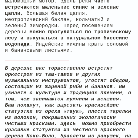
маломощный мотор. Вдоль реки
часто
встречаются маленькие синие и зеленые
цапли
, большая белая цапля,
неотропический баклан, кольчатый и
зеленый зимородки. Перед посещением
деревни
м
ожно прогуляться по тропическому
лесу и выкупаться в натуральном бассейне
водопада
. Индейские хижины крыты соломой
и банановыми листьями.
В деревне вас торжественно встретят
оркестром из там-тамов и других
музыкальных инструментов, угостят обедом,
состоящим из жареной рыбы и бананов. Вы
узнаете о культуре и традициях племени, о
том, чем занимаются мужчины и женщины.
Вам покажут, как вырезать красивейшие
статуэтки из ореха «тауа», плести тарелки
из волокон, покрашенных экологически
чистыми красками. Здесь можно приобрести
красивые статуэтки из местного красного
дерева Коко-Боло, браслеты из ракушек, на