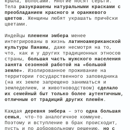
крыла, волосами. Многие носят серьги.
Тела
разукрашены натуральными красками с
преобладанием красного и оранжевого
цветов
. Женщины любят украшать причёски
цветами.
Индейцы
племени эмбера
менее
интегрированы в жизнь
латиноамериканской
культуры Панамы
, даже несмотря на то,
что, как и у других традиционных этносов
страны,
большая часть мужского населения
занята сезонной работой на «большой
земле»
. Изолированное проживание на
территории государственного заповедника
(на их земле запрещено заниматься и
земледелием, и животноводством)
сделало
их семейный быт только более аутентичным,
отличным от традиций других племён
.
Каждая
деревня эмбер
а
– это
одна большая
семья
, что-то аналогичное коммуне.
Поэтому и вступление в брак происходит,
пусть и по добровольному решению,
но с