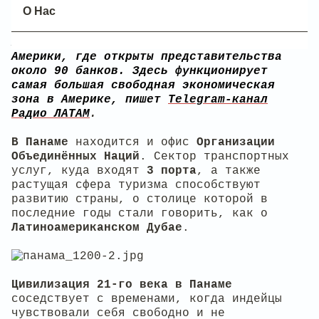
инженерными разработками и соединяющий
О Нас
эти два океана, – основной фактор
экономического развития страны, которая
является банковским центром Центральной
Америки, где открыты представительства
около 90 банков. Здесь функционирует
самая большая свободная экономическая
зона в Америке, пишет
Telegram-канал
Радио ЛАТАМ
.
В Панаме
находится и офис
Организации
Объединённых Наций
. Сектор транспортных
услуг, куда входят
3 порта
, а также
растущая сфера туризма способствуют
развитию страны, о столице которой в
последние годы стали говорить, как о
Латиноамериканском Дубае
.
Цивилизация 21-го века в Панаме
соседствует с временами, когда индейцы
чувствовали себя свободно и не