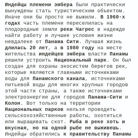
Индейцы племени эмбера
были практически
вынуждены стать туристическим объектом.
Иначе они бы просто не выжили.
В 1960-х
годах
часть племени переселилась на
плодородные земли
реки Чагрес
в надежде
найти работу и лучшие условия жизни
невдалеке от
Панама Сити
. Лучшая жизнь
длилась 20 лет
, а
в 1980 году
на месте
жительства
индейцев эмбера
власти
Панамы
решили устроить
Национальный парк
. Он был
создан для охраны экосистем берегов рек,
которые являются главными источниками
воды для
Панамского канала
, источниками
питьевой воды для многих крупных городов
этой части страны, а также источниками
электроэнергии для городов
Панама-Сити
и
Колон
. Вот только на территории
Национальных парков
нельзя проводить
сельскохозяйственные работы, охотиться
или выращивать скот.
Рыба в реке хоть и
вкусная, но на одной рыбе не выживешь
.
Индейцы обратились
к правительству Панамы