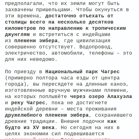
предполагали, что их земли могут быть
захвачены пришельцами. Чтобы окунуться в
эти времена,
достаточно отъехать от
столицы всего на несколько десятков
километров по направлению к тропическим
джунглям
и встретиться с индейцами
из
племени эмбера
, где цивилизация
совершенно отсутствует. Водопровод,
электричество, автомобили, телефоны – это
для них неведомо.
По приезду в
Национальный парк Чагрес
(примерно полтора часа езды от центра
города), вы пересядете на длинные каноэ,
изготовленные вручную мужчинами племени,
на которых поплывёте
через озеро Алахуэла
и
р
еку Чагрес
, пока не достигнете
индейской деревни – места проживания
дружелюбного племени эмбера
, сохранившего
древние традиции. Внешне лодочки
как
будто из XV века
. Но сегодня на них в
целях экономии сил подвешивается