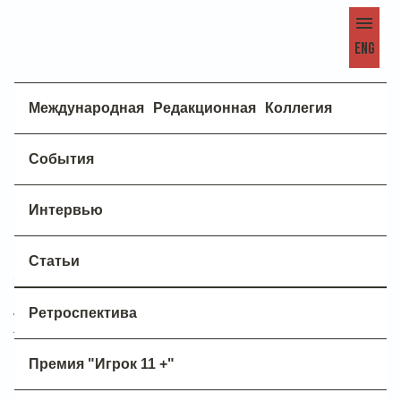
ENG
Международная Редакционная Коллегия
События
Индейская Панама
Интервью
КАК ЖИВЕТ В XXI ВЕКЕ ПЛЕМЯ ЭМБЕРА
Статьи
Уникальное географическое положение
Панамы, расположенной почти в середине
Латинской Америки, между Тихим и
Ретроспектива
Атлантическим океанами, сделало её
центром мировой торговли. А Панамский
Премия "Игрок 11 +"
канал, один из самых важных транспортных
путей мира, оборудованный новейшими