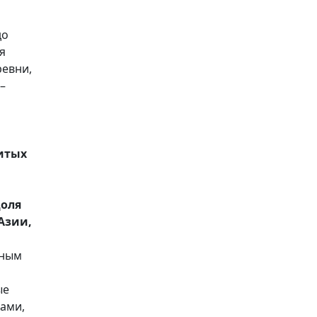
до
я
ревни,
–
итых
оля
Азии,
ьным
ые
пами,