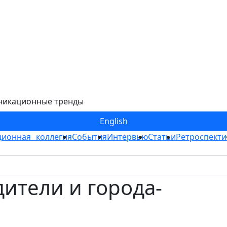
никационные тренды
Eng
lish
ионная коллегия
События
Интервью
Статьи
Ретроспекти
ители и города-