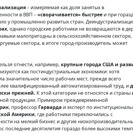
иализация
– измеряемая как доля занятых в
нности в ВВП –
«сворачивается» быстрее
и при гораз
было у промышленно развитых стран. Деиндустриализаци
рах
, однако городские работники не возвращаются в де
навыки малопригодны в сельскохозяйственном секторе, 
ргуемые сектора, в итоге город-производитель может
ельзя отнести, например,
крупные города США и разв
ризуются как постиндустриальные экономики: хотя
а значительное число рабочих мест, прежде всего
олее квалифицированный автоматизированный труд, и
д
чески прежней.
К этой категории не относятся и страны
нной продукции. Примером преждевременной
рик
, профессор
Гарварда
и эксперт по институционал
ской Америки
, где работники переключились с
ости на мелкий бизнес и другие низкопроизводительн
 рос последние десятилетия гораздо более высокими тем