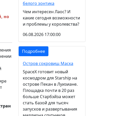
белого зонтика
Чем интересен Лаос? И
, но
какие сегодня возможности
и проблемы у королевства?
06.08.2026 17:00:00
еления
Подробнее
ачении
Остров сокровищ Маска
й
SpaceX готовит новый
космодром для Starship на
ире
острове Пекан в Луизиане.
т
Площадка почти в 20 раз
больше Старбэйза может
стать базой для тысяч
стран
запусков и развертывания
миллиона спутников