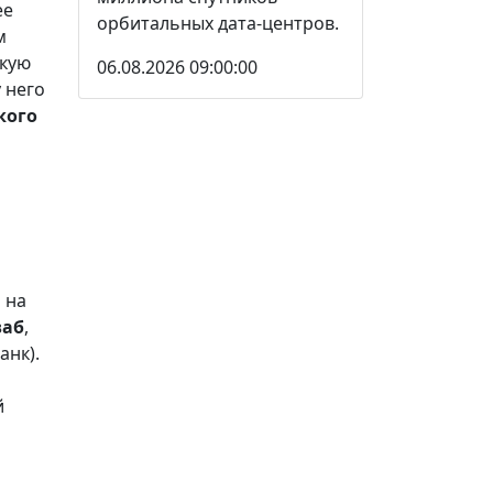
ее
орбитальных дата-центров.
м
скую
06.08.2026 09:00:00
 него
кого
 на
ваб
,
анк).
й