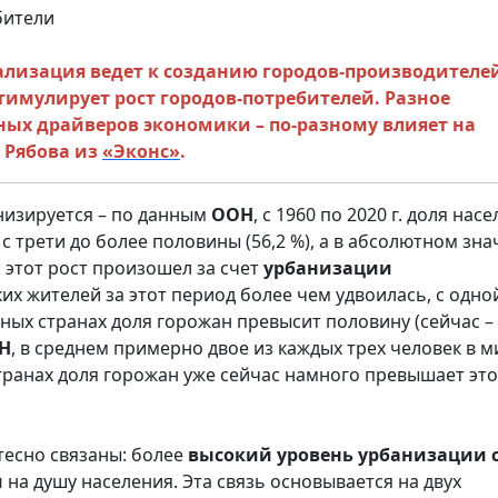
лизация ведет к созданию городов-производителей
имулирует рост городов-потребителей. Разное
ных драйверов экономики – по-разному влияет на
 Рябова из
«Эконс»
.
низируется – по данным
ООН
, с 1960 по 2020 г. доля нас
с трети до более половины (56,2 %), а в абсолютном зн
м этот рост произошел за счет
урбанизации
ких жителей за этот период более чем удвоилась, с одно
бедных странах доля горожан превысит половину (сейчас –
ОН
, в среднем примерно двое из каждых трех человек в м
 странах доля горожан уже сейчас намного превышает это
тесно связаны: более
высокий уровень урбанизации 
м
на душу населения. Эта связь основывается на двух