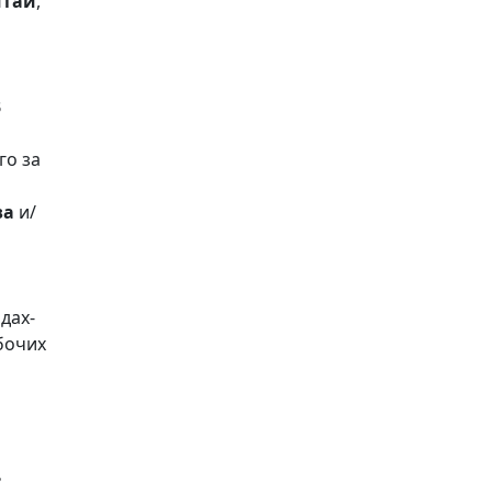
ита
й
,
В
го за
ва
и/
дах-
бочих
ь