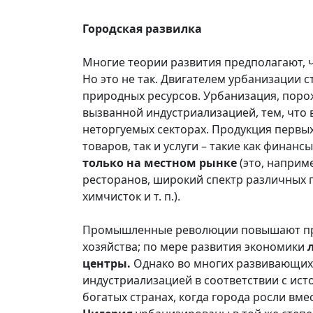
Городская развилка
Многие теории развития предполагают, 
Но это не так. Двигателем урбанизации с
природных ресурсов. Урбанизация, пор
вызванной индустриализацией, тем, что в
неторгуемых секторах. Продукция первых
товаров, так и услуги – такие как финан
только на местном рынк
е
(это, наприме
ресторанов, широкий спектр различных п
химчисток и т. п.).
Промышленные революции повышают прои
хозяйства; по мере развития экономики
центры.
Однако во многих развивающих
индустриализацией в соответствии с ис
богатых странах, когда города росли вме