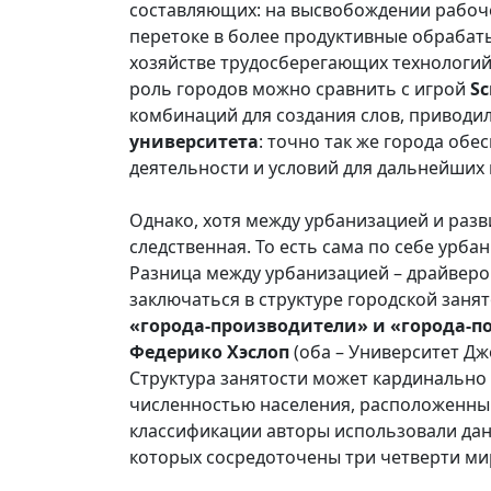
составляющих: на высвобождении рабочей
перетоке в более продуктивные обрабаты
хозяйстве трудосберегающих технологий
роль городов можно сравнить с игрой
Sc
комбинаций для создания слов, приводи
университета
: точно так же города об
деятельности и условий для дальнейших
Однако, хотя между урбанизацией и разв
следственная. То есть сама по себе урба
Разница между урбанизацией – драйвером
заключаться в структуре городской занят
«города-производители» и «города-п
Федерико Хэслоп
(оба – Университет Д
Структура занятости может кардинально
численностью населения, расположенным
классификации авторы использовали дан
которых сосредоточены три четверти ми