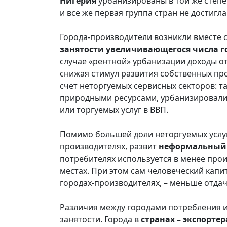
Нигерия
урбанизированы в той же степе
и все же первая группа стран не достигл
Города-производители возникли вместе 
занятости увеличивающегося числа 
случае «рентной» урбанизации доходы от
снижая стимул развития собственных про
счет неторгуемых сервисных секторов: 
природными ресурсами, урбанизировал
или торгуемых услуг в ВВП.
Помимо большей доли неторгуемых услуг,
производителях, развит
неформальный 
потребителях используется в менее про
местах. При этом сам человеческий капи
городах-производителях, – меньше отдача
Различия между городами потребления 
занятости. Города в
странах – экспортер