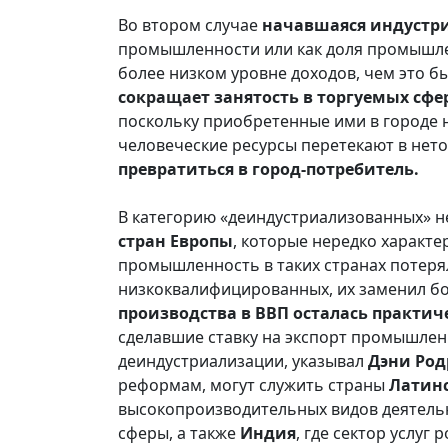
Во втором случае
начавшаяся индустр
промышленности или как доля промышле
более низком уровне доходов, чем это 
сокращает занятость в торгуемых сфе
поскольку приобретенные ими в городе 
человеческие ресурсы перетекают в нето
превратиться в город-потребитель.
В категорию «деиндустриализованных» н
стран Европы
, которые нередко характе
промышленность в таких странах потерял
низкоквалифицированных, их заменил б
производства в ВВП осталась практи
сделавшие ставку на экспорт промышле
деиндустриализации, указывал
Дэни Род
реформам, могут служить страны
Латин
высокопроизводительных видов деятельн
сферы, а также
Индия
, где сектор услуг