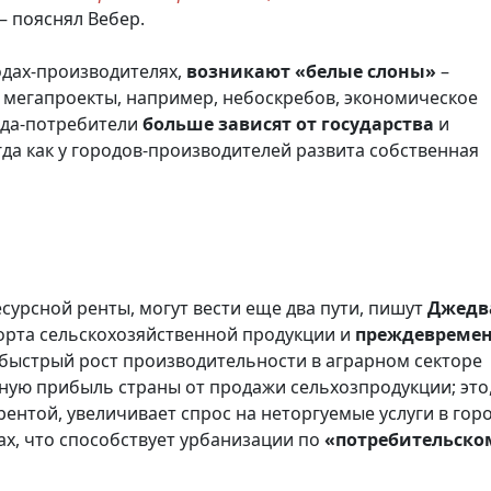
 – пояснял Вебер.
одах-производителях,
возникают «белые слоны»
–
 мегапроекты, например, небоскребов, экономическое
ода-потребители
больше зависят от государства
и
да как у городов-производителей развита собственная
есурсной ренты, могут вести еще два пути, пишут
Джедв
порта сельскохозяйственной продукции и
преждевреме
е быстрый рост производительности в аграрном секторе
ную прибыль страны от продажи сельхозпродукции; это,
 рентой, увеличивает спрос на неторгуемые услуги в гор
ах, что способствует урбанизации по
«потребительско