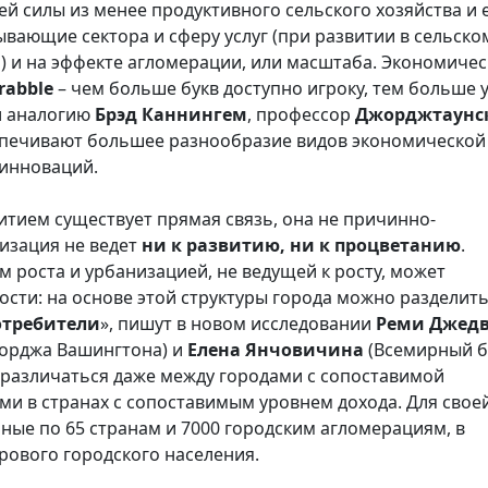
 силы из менее продуктивного сельского хозяйства и 
вающие сектора и сферу услуг (при развитии в сельско
) и на эффекте агломерации, или масштаба. Экономиче
rabble
– чем больше букв доступно игроку, тем больше у
л аналогию
Брэд Каннингем
, профессор
Джорджтаунс
еспечивают большее разнообразие видов экономической
 инноваций.
итием существует прямая связь, она не причинно-
низация не ведет
ни к развитию, ни к процветанию
.
 роста и урбанизацией, не ведущей к росту, может
ости: на основе этой структуры города можно разделить
отребители
», пишут в новом исследовании
Реми Джед
жорджа Вашингтона) и
Елена Янчовичина
(Всемирный б
 различаться даже между городами с сопоставимой
и в странах с сопоставимым уровнем дохода. Для свое
ные по 65 странам и 7000 городским агломерациям, в
рового городского населения.