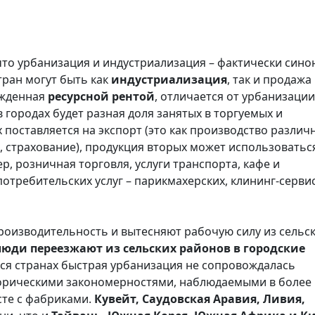
что урбанизация и индустриализация – фактически сино
тран могут быть как
индустриализация
, так и продажа
ожденная
ресурсной рентой
, отличается от урбанизации
 городах будет разная доля занятых в торгуемых и
 поставляется на экспорт (это как производство различ
сы, страхование), продукция вторых может использоватьс
р, розничная торговля, услуги транспорта, кафе и
отребительских услуг – парикмахерских, клининг-серви
зводительность и вытесняют рабочую силу из сельс
люди переезжают из сельских районов в городские
ся странах быстрая урбанизация не сопровождалась
торическими закономерностями, наблюдаемыми в более
сте с фабриками.
Кувейт, Саудовская Аравия, Ливия,