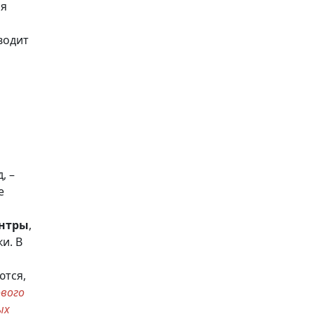
ся
водит
, –
е
ентры
,
и. В
ются,
вого
ых