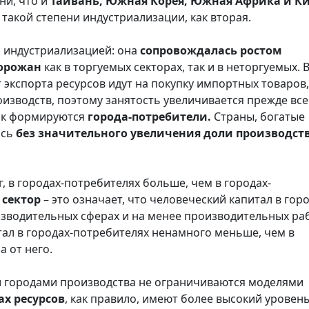
ни, что и
Тайвань, Южная Корея, Южная Африка и К
а такой степени индустриализации, как вторая.
с индустриализацией: она
сопровождалась ростом
горожан
как в торгуемых секторах, так и в неторгуемых. 
 экспорта ресурсов идут на покупку импортных товаров,
изводств, поэтому занятость увеличивается прежде все
так формируются
города-потребители.
Страны, богатые
ись
без значительного увеличения доли производст
 в городах-потребителях больше, чем в городах-
сектор
– это означает, что человеческий капитал в горо
изводительных сферах и на менее производительных ра
тал в городах-потребителях ненамного меньше, чем в
 от него.
и городами производства не ограничиваются моделями
ах ресурсов
, как правило, имеют более высокий уровен