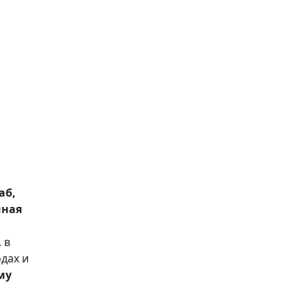
аб,
нная
 в
одах и
му