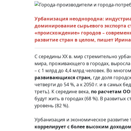
Урбанизация неоднородна: индустриа
доминирование сырьевого экспорта ст
«происхождение» городов – современ
развитие стран в целом, пишет
Ирина
С середины XX в. мир стремительно урба
мира, проживающего в городах, выросла 
– с 1 млрд до 4,4 млрд человек. Во много
развивающихся стран,
где доля городс
четверти до 54 %, а к 2050 г. и в самых 
треть). К середине века,
по расчетам О
будут жить в городах (68 %). В развитых
уровень (82 %).
Урбанизация и экономическое развитие 
коррелирует с более высоким доходо