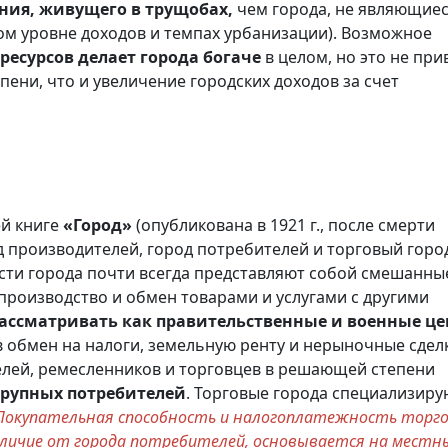
ния, живущего в трущобах,
чем города, не являющие
ом уровне доходов и темпах урбанизации). Возможное
 ресурсов делает города богаче
в целом, но это не при
пени, что и увеличение городских доходов за счет
ей книге
«Город»
(опубликована в 1921 г., после смерти
д производителей, город потребителей и торговый город
ости города почти всегда представляют собой смешанны
производство и обмен товарами и услугами с другими
ассматривать как правительственные и военные ц
 обмен на налоги, земельную ренту и нерыночные сделк
елей, ремесленников и торговцев в решающей степени
крупных потребителей
. Торговые города специализиру
Покупательная способность и налогоплатежность торго
отличие от города потребителей, основывается на местн