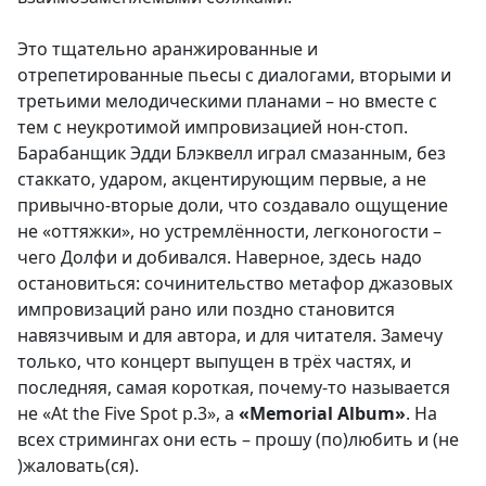
Это тщательно аранжированные и
отрепетированные пьесы с диалогами, вторыми и
третьими мелодическими планами – но вместе с
тем с неукротимой импровизацией нон-стоп.
Барабанщик Эдди Блэквелл играл смазанным, без
стаккато, ударом, акцентирующим первые, а не
привычно-вторые доли, что создавало ощущение
не «оттяжки», но устремлённости, легконогости –
чего Долфи и добивался. Наверное, здесь надо
остановиться: сочинительство метафор джазовых
импровизаций рано или поздно становится
навязчивым и для автора, и для читателя. Замечу
только, что концерт выпущен в трёх частях, и
последняя, самая короткая, почему-то называется
не «At the Five Spot p.3», а
«Memorial Album»
. На
всех стримингах они есть – прошу (по)любить и (не
)жаловать(ся).