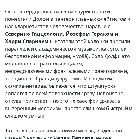
Скрепя сердце, классические пуристы таки-
поместили Долфи в пантеон главных флейтистов и
бас-кларнетистов человечества, наравне с
Северино Гаццеллони, Йозефом Гораком и
Харри Спарнаем
(читатели этой колонки просили
параллелей с академической музыкой, как уголок
бесполезной информации, – voilà). Соло Долфи это
молниеносно расползающаяся, с
непредсказуемыми фрактальными траекториями,
трещина по брандмауэру темы. Из-за диких
скачков-интервалов кажется, что штукатурка
лопается по всей поверхности сразу, непонятно,
откуда прилетает – но это не хаос фри-джаза, а
выверенный мелодизм, просто слишком быстрый и
слишком умный.
Так легко не двигалась ничья мысль, и здесь он
главный наследник
Чарли Паркера
: не рыл