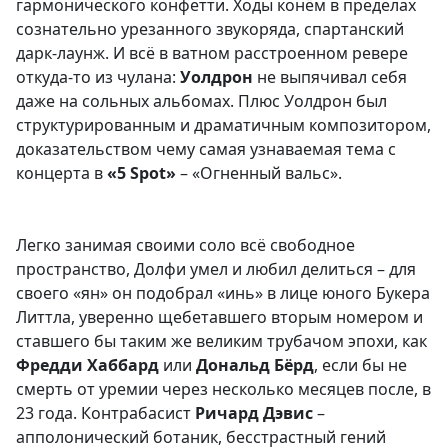
гармонического конфетти. Ходы конём в пределах
сознательно урезанного звукоряда, спартанский
дарк-лаунж. И всё в ватном расстроенном ревере
откуда-то из чулана:
Уолдрон
не выпячивал себя
даже на сольных альбомах. Плюс Уолдрон был
структурированным и драматичным композитором,
доказательством чему самая узнаваемая тема с
концерта в
«5 Spot»
– «Огненный вальс».
Легко занимая своими соло всё свободное
пространство, Долфи умел и любил делиться – для
своего «ян» он подобрал «инь» в лице юного Букера
Литтла, уверенно щебетавшего вторым номером и
ставшего бы таким же великим трубачом эпохи, как
Фредди Хаббард
или
Дональд Бёрд
, если бы не
смерть от уремии через несколько месяцев после, в
23 года. Контрабасист
Ричард Дэвис
–
апполонический ботаник, бесстрастный гений