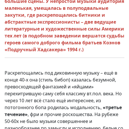
большие сцены. У непростой музыки аудитория
маленькая, умещалась в полуподвальные
закутки, где раскрепощались битники и
абстрактные экспрессионисты – две ведущие
литературные и художественные силы Америки
тех лет (в подобном заведении вершатся судьбы
героев самого доброго фильма братьев Коэнов
«Подручный Хадсакера» 1994 г.)
Раскрепощались под диковинную музыку – ещё в
конце 40-х она (стиль бибоп) казалась безумной,
превосходящей фантазией и «яйцами»
перехитрившую саму себя классику вт.пол. века. Но
через 10 лет всё стало ещё интереснее, из
потогонного бопа родилась модальность,
«третье
течение»
, фри и прочие роскошества. На рубеже
50-60х не было музыки совершеннее и
разнообразнее по замыслу и исполнению, белые со