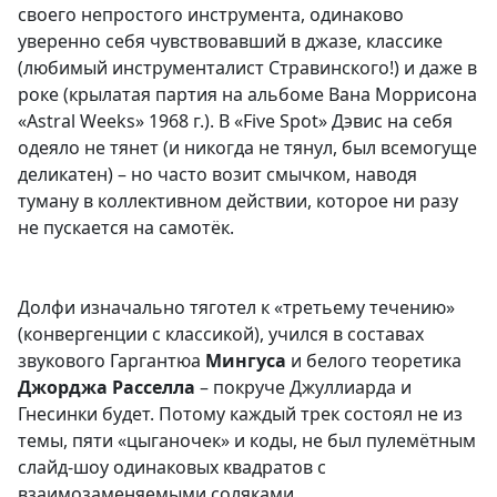
своего непростого инструмента, одинаково
уверенно себя чувствовавший в джазе, классике
(любимый инструменталист Стравинского!) и даже в
роке (крылатая партия на альбоме Вана Моррисона
«Astral Weeks» 1968 г.). В «Five Spot» Дэвис на себя
одеяло не тянет (и никогда не тянул, был всемогуще
деликатен) – но часто возит смычком, наводя
туману в коллективном действии, которое ни разу
не пускается на самотёк.
Долфи изначально тяготел к «третьему течению»
(конвергенции с классикой), учился в составах
звукового Гаргантюа
Мингуса
и белого теоретика
Джорджа Расселла
– покруче Джуллиарда и
Гнесинки будет. Потому каждый трек состоял не из
темы, пяти «цыганочек» и коды, не был пулемётным
слайд-шоу одинаковых квадратов с
взаимозаменяемыми соляками.