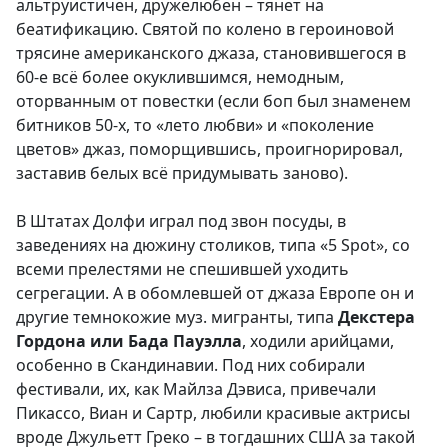
альтруистичен, дружелюбен – тянет на
беатификацию. Святой по колено в героиновой
трясине американского джаза, становившегося в
60-е всё более окуклившимся, немодным,
оторванным от повестки (если боп был знаменем
битников 50-х, то «лето любви» и «поколение
цветов» джаз, поморщившись, проигнорировал,
заставив белых всё придумывать заново).
В Штатах Долфи играл под звон посуды, в
заведениях на дюжину столиков, типа «5 Spot», со
всеми прелестями не спешившей уходить
сегрегации. А в обомлевшей от джаза Европе он и
другие темнокожие муз. мигранты, типа
Декстера
Гордона или Бада Пауэлла
, ходили арийцами,
особенно в Скандинавии. Под них собирали
фестивали, их, как Майлза Дэвиса, привечали
Пикассо, Виан и Сартр, любили красивые актрисы
вроде Джульетт Греко – в тогдашних США за такой