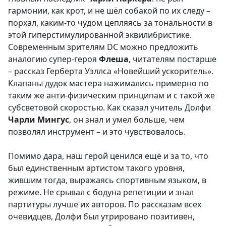
гармонии, как крот, и не шёл собакой по их следу –
порхал, каким-то чудом цепляясь за тональности в
этой гиперстимулированной эквилибристике.
Современным зрителям DC можно предложить
аналогию супер-героя
Флеша
, читателям постарше
– рассказ Герберта Уэллса «Новейший ускоритель».
Клапаны дудок мастера нажимались примерно по
таким же анти-физическим принципам и с такой же
субсветовой скоростью. Как сказал учитель Долфи
Чарли Мингус
, он знал и умел больше, чем
позволял инструмент – и это чувствовалось.
Помимо дара, наш герой ценился ещё и за то, что
был единственным артистом такого уровня,
жившим тогда, выражаясь спортивным языком, в
режиме. Не срывал с бодуна репетиции и знал
партитуры лучше их авторов. По рассказам всех
очевидцев, Долфи был утрировано позитивен,