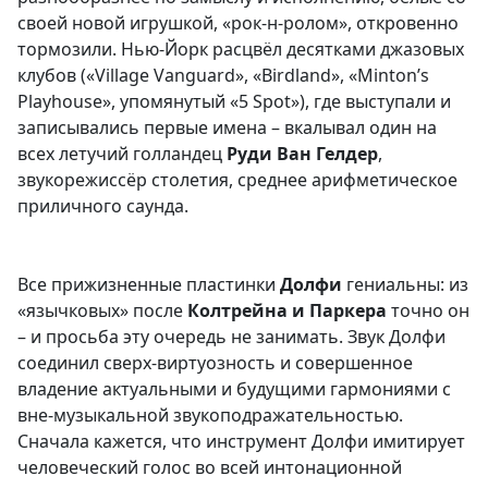
своей новой игрушкой, «рок-н-ролом», откровенно
тормозили. Нью-Йорк расцвёл десятками джазовых
клубов («Village Vanguard», «Birdland», «Minton’s
Playhouse», упомянутый «5 Spot»), где выступали и
записывались первые имена – вкалывал один на
всех летучий голландец
Руди Ван Гелдер
,
звукорежиссёр столетия, среднее арифметическое
приличного саунда.
Все прижизненные пластинки
Долфи
гениальны: из
«язычковых» после
Колтрейна и Паркера
точно он
– и просьба эту очередь не занимать. Звук Долфи
соединил сверх-виртуозность и совершенное
владение актуальными и будущими гармониями с
вне-музыкальной звукоподражательностью.
Сначала кажется, что инструмент Долфи имитирует
человеческий голос во всей интонационной