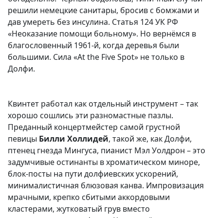
решили немецкие санитары, бросив с бомжами и
дав умереть без инсулина. Статья 124 УК РФ
«Неоказание помощи больному». Но вернёмся в
благословенный 1961-й, когда деревья были
большими. Сила «At the Five Spot» не только в
Долфи.
Квинтет работал как отдельный инструмент – так
хорошо сошлись эти разномастные пазлы.
Преданный концертмейстер самой грустной
певицы
Билли Холлидей
, такой же, как Долфи,
птенец гнезда Мингуса, пианист Мэл Уолдрон – это
задумчивые остинанты в хроматическом миноре,
блок-посты на пути долфиевских ускорений,
минималистичная блюзовая канва. Импровизация
мрачными, крепко сбитыми аккордовыми
кластерами, жутковатый грув вместо