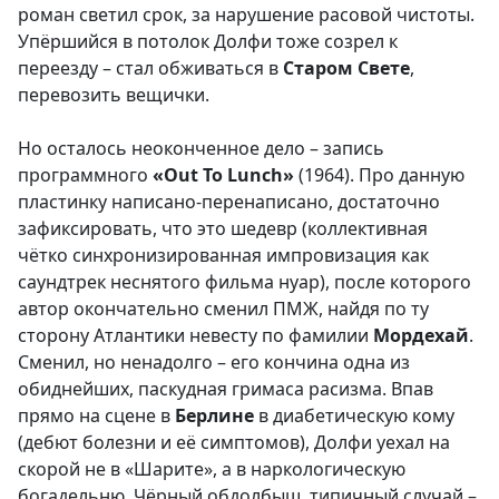
роман светил срок, за нарушение расовой чистоты.
Упёршийся в потолок Долфи тоже созрел к
переезду – стал обживаться в
Старом Свете
,
перевозить вещички.
Но осталось неоконченное дело – запись
программного
«Out To Lunch»
(1964). Про данную
пластинку написано-перенаписано, достаточно
зафиксировать, что это шедевр (коллективная
чётко синхронизированная импровизация как
саундтрек неснятого фильма нуар), после которого
автор окончательно сменил ПМЖ, найдя по ту
сторону Атлантики невесту по фамилии
Мордехай
.
Сменил, но ненадолго – его кончина одна из
обиднейших, паскудная гримаса расизма. Впав
прямо на сцене в
Берлине
в диабетическую кому
(дебют болезни и её симптомов), Долфи уехал на
скорой не в «Шарите», а в наркологическую
богадельню. Чёрный обдолбыш, типичный случай –