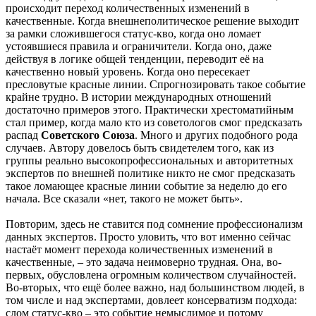
происходит переход количественных изменений в
качественные. Когда внешнеполитическое решение выходит
за рамки сложившегося статус-кво, когда оно ломает
устоявшиеся правила и ограничители. Когда оно, даже
действуя в логике общей тенденции, переводит её на
качественно новый уровень. Когда оно пересекает
пресловутые красные линии. Спрогнозировать такое событие
крайне трудно. В истории международных отношений
достаточно примеров этого. Практически хрестоматийным
стал пример, когда мало кто из советологов смог предсказать
распад
Советского Союза
. Много и других подобного рода
случаев. Автору довелось быть свидетелем того, как из
группы реально высокопрофессиональных и авторитетных
экспертов по внешней политике никто не смог предсказать
такое ломающее красные линии событие за неделю до его
начала. Все сказали «нет, такого не может быть».
Повторим, здесь не ставится под сомнение профессионализм
данных экспертов. Просто уловить, что вот именно сейчас
настаёт момент перехода количественных изменений в
качественные, – это задача неимоверно трудная. Она, во-
первых, обусловлена огромным количеством случайностей.
Во-вторых, что ещё более важно, над большинством людей, в
том числе и над экспертами, довлеет консерватизм подхода:
слом статус-кво – это событие немыслимое и потому