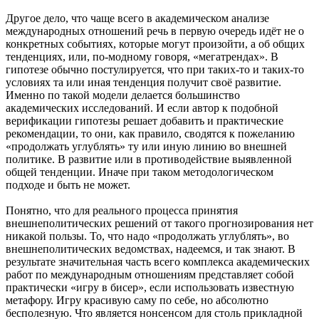
Другое дело, что чаще всего в академическом анализе
международных отношений речь в первую очередь идёт не о
конкретных событиях, которые могут произойти, а об общих
тенденциях, или, по-модному говоря, «мегатрендах». В
гипотезе обычно постулируется, что при таких-то и таких-то
условиях та или иная тенденция получит своё развитие.
Именно по такой модели делается большинство
академических исследований. И если автор к подобной
верификации гипотезы решает добавить и практические
рекомендации, то они, как правило, сводятся к пожеланию
«продолжать углублять» ту или иную линию во внешней
политике. В развитие или в противодействие выявленной
общей тенденции. Иначе при таком методологическом
подходе и быть не может.
Понятно, что для реального процесса принятия
внешнеполитических решений от такого прогнозирования нет
никакой пользы. То, что надо «продолжать углублять», во
внешнеполитических ведомствах, надеемся, и так знают. В
результате значительная часть всего комплекса академических
работ по международным отношениям представляет собой
практически «игру в бисер», если использовать известную
метафору. Игру красивую саму по себе, но абсолютно
бесполезную. Что является нонсенсом для столь прикладной