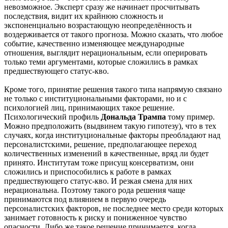
невозможное. Эксперт сразу же начинает просчитывать
последствия, видит их крайнюю сложность и
экспоненциально возрастающую неопределённость и
воздерживается от такого прогноза. Можно сказать, что любое
событие, качественно изменяющее международные
отношения, выглядит нерациональным, если оперировать
только теми аргументами, которые сложились в рамках
предшествующего статус-кво.
Кроме того, принятие решения такого типа напрямую связано
не только с институциональными факторами, но и с
психологией лиц, принимающих такое решение.
Психологический профиль
Дональда Трампа
тому пример.
Можно предположить (выдвинем такую гипотезу), что в тех
случаях, когда институциональные факторы преобладают над
персоналистскими, решение, предполагающее переход
количественных изменений в качественные, вряд ли будет
принято. Институтам тоже присущ консерватизм, они
сложились и приспособились к работе в рамках
предшествующего статус-кво. И резкая смена для них
нерациональна. Поэтому такого рода решения чаще
принимаются под влиянием в первую очередь
персоналистских факторов, не последнее место среди которых
занимает готовность к риску и пониженное чувство
опасности. Либо же такое решение принимается, когда