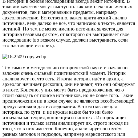
В истории в основе исследования всегда лежит источник. В
таковом качестве могут выступать как комплекс письменных
документов, так и материальные предметы, например
археологические. Естественно, важен критический анализ
источника, ведь далеко не всё, что написано в тексте, является
истиной. Но тем не менее именно источник является для
историка базовым фактом, от которого он выстраивает своё
исследование (во всяком случае, должен выстраивать, если
это настоящий историк).
Тем самым в методологию исторической науки изначально
заложен очень сильный позитивистский момент. Историк
анализирует то, что есть. И когда историк идёт в архив, а
археолог начинает раскопки, они не знают, что они обнаружат
в итоге. Конечно, у них могут быть предположения, чего
стоит ожидать от поиска источников, но не более того. Такие
предположения ни в коем случае не являются всеобъемлющей
предустановкой для исследования. В этом смысле для
историка, по сути, и не нужны какие бы то ни было
изначальные теория, концепция и гипотеза. Историк ищет
источники и только затем анализирует их, строго исходя из
того, что в них имеется. Конечно, анализирует он путём
разных методов и подходов, например марксистского или