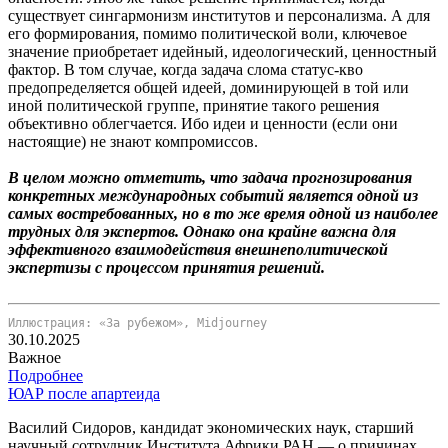
существует сингармонизм институтов и персонализма. А для
его формирования, помимо политической воли, ключевое
значение приобретает идейный, идеологический, ценностный
фактор. В том случае, когда задача слома статус-кво
предопределяется общей идеей, доминирующей в той или
иной политической группе, принятие такого решения
объективно облегчается. Ибо идеи и ценности (если они
настоящие) не знают компромиссов.
В целом можно отметить, что задача прогнозирования
конкретных международных событий является одной из
самых востребованных, но в то же время одной из наиболее
трудных для экспертов. Однако она крайне важна для
эффективного взаимодействия внешнеполитической
экспертизы с процессом принятия решений.
Иллюстрация: «За рубежом», Midjourney
30.10.2025
Важное
Подробнее
ЮАР после апартеида
Василий Сидоров, кандидат экономических наук, старший
научный сотрудник Института Африки РАН — о причинах