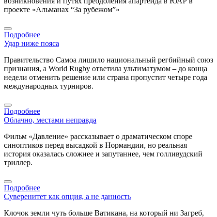
возникновения и путях преодоления апартеида в ЮАР в
проекте «Альманах “За рубежом”»
Подробнее
Удар ниже пояса
Правительство Самоа лишило национальный регбийный союз
признания, а World Rugby ответила ультиматумом – до конца
недели отменить решение или страна пропустит четыре года
международных турниров.
Подробнее
Облачно, местами неправда
Фильм «Давление» рассказывает о драматическом споре
синоптиков перед высадкой в Нормандии, но реальная
история оказалась сложнее и запутаннее, чем голливудский
триллер.
Подробнее
Суверенитет как опция, а не данность
Клочок земли чуть больше Ватикана, на который ни Загреб,