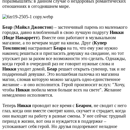
поразмышлять: в данном случае о нездоровых романтических
отношениях в сегодняшнем мире.
Беар
(
Майкл Джонстон
) – застенчивый парень из маленького
городка, давно влюбленный в свою лучшую подругу
Никки
(
Инде Наварретт
). Вместе они работают в музыкальном
магазине, а по вечерам ходят на квизы. Друг (
Купер
Томлинсон
) настраивает
Беара
на то, что ему уже нужно
наконец решиться и пригласить девушку на свидание, но тот
упускает раз за разом все возможности это сделать. Однажды,
когда герой в очередной раз не говорит нужные слова и
Никки
уходит домой,
Беар
решает открыть сувенир, так и не
подаренный девушке. Это волшебная палочка из магазина
магии, сломав которую можно загадать одно-единственное
желание – и оно исполнится. Герой произносит вслух: "Хочу,
чтобы
Никки
любила меня больше всех на свете". Желание
немедленно исполняется.
Теперь
Никки
проводит все время с
Беаром
, не сводит с него
глаз, когда они вместе смотрят кино, скучает и страдает, когда
они выходят на работу в разные смены. У нее сейчас трудный
период в жизни, вот она и нуждается в поддержке –
успокаивает себя герой. Но друзья подозревают неладное