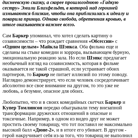
диснеевскую сказку, а скорее прошлогоднюю «Гадкую
сестру» Эмили Блихфельдт, в которой над героиней
измываются близкие, чтобы она приблизилась к идеалу и
покорила принца. Однако свобода, обретенная кровью, в
итоге оказывается важнее всего.
Сам
Баркер
упоминал, что хотел сделать картину о
созависимости – что рождает сравнения
«Обсессии»
с
«Одним целым»
Майкла Шэнкса
. Оба фильма еще и
сделаны на стыке комедии и хоррора, вызывающем бурную,
эмоциональную реакцию зала. Но если
Шэнкс
предлагает
необычный взгляд на созависимость, которая в фильме
оказывается не такой страшной, если устраивает обоих
партнеров, то
Баркер
не питает иллюзий по этому поводу.
Наглядно демонстрирует, что если человек сосредотачивает
абсолютно все свое внимание на другом, то это уже не
любовь, а безумие, опасное для обоих.
Любопытно, что и в своих комедийных скетчах
Баркер
и
Купер Томлинсон
нередко обыгрывали тему внезапной
трансформации дружеских отношений в опасные и
токсичные. Например, в одном из видео друг не может
простить своему товарищу, что тот поставил не максимально
высокий балл
«Дюне-2»
, и в итоге его убивает. В другом -
герой накручивает себя из-за того, что товарищ не выполнил