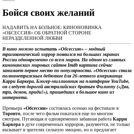
Бойся своих желаний
НАДАВИТЬ НА БОЛЬНОЕ: КИНОНОВИНКА
«ОБСЕССИЯ» ОБ ОБРАТНОЙ СТОРОНЕ
НЕРАЗДЕЛЕННОЙ ЛЮБВИ
В кино можно испытать «Обсессию» – модный
трагикомический хоррор появился на больших экранах
России одновременно со всем миром. На одном из главных
киноманских мировых сайтов Imdb картина сейчас
занимает первое место по популярности. «Обсессия» стала
полнометражным дебютом для 26-летнего американца
Карри Баркера. Блогер-миллионник на платформе YouTube,
он следует дорогой австралийских братьев Филиппу («Два,
три, демон, приди!»), пришедших в большое кино из
интернета.
Премьера
«Обсессии»
состоялась осенью на фестивале в
Торонто
, после чего фильм покатался еще по многим
смотрам. Пугающая и одновременно забавная работа
Карри
Баркера
в духе современных хорроров, разумеется, не только
вызывает в зрителях сильную эмоцию, но и предлагает