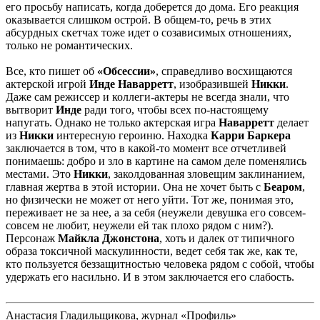
его просьбу написать, когда доберется до дома. Его реакция
оказывается слишком острой. В общем-то, речь в этих
абсурдных скетчах тоже идет о созависимых отношениях,
только не романтических.
Все, кто пишет об
«Обсессии»
, справедливо восхищаются
актерской игрой
Инде Наварретт
, изобразившей
Никки
.
Даже сам режиссер и коллеги-актеры не всегда знали, что
вытворит
Инде
ради того, чтобы всех по-настоящему
напугать. Однако не только актерская игра
Наварретт
делает
из
Никки
интересную героиню. Находка
Карри Баркера
заключается в том, что в какой-то момент все отчетливей
понимаешь: добро и зло в картине на самом деле поменялись
местами. Это
Никки
, заколдованная зловещим заклинанием,
главная жертва в этой истории. Она не хочет быть с
Беаром
,
но физически не может от него уйти. Тот же, понимая это,
переживает не за нее, а за себя (неужели девушка его совсем-
совсем не любит, неужели ей так плохо рядом с ним?).
Персонаж
Майкла Джонстона
, хоть и далек от типичного
образа токсичной маскулинности, ведет себя так же, как те,
кто пользуется беззащитностью человека рядом с собой, чтобы
удержать его насильно. И в этом заключается его слабость.
Анастасия Гладильщикова, журнал
«Профиль»