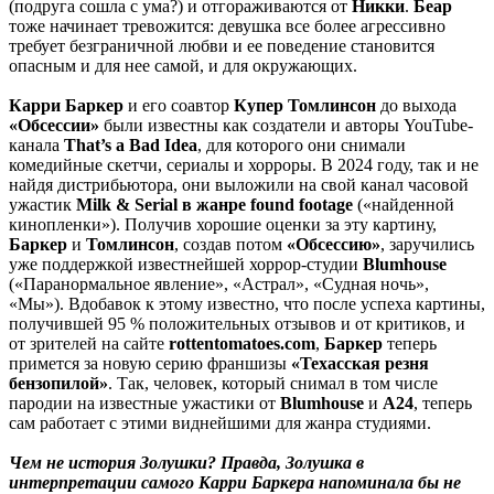
(подруга сошла с ума?) и отгораживаются от
Никки
.
Беар
тоже начинает тревожится: девушка все более агрессивно
требует безграничной любви и ее поведение становится
опасным и для нее самой, и для окружающих.
Карри Баркер
и его соавтор
Купер Томлинсон
до выхода
«Обсессии»
были известны как создатели и авторы YouTube-
канала
That’s a Bad Idea
, для которого они снимали
комедийные скетчи, сериалы и хорроры. В 2024 году, так и не
найдя дистрибьютора, они выложили на свой канал часовой
ужастик
Milk & Serial в жанре found footage
(«найденной
кинопленки»). Получив хорошие оценки за эту картину,
Баркер
и
Томлинсон
, создав потом
«Обсессию»
, заручились
уже поддержкой известнейшей хоррор-студии
Blumhouse
(«Паранормальное явление», «Астрал», «Судная ночь»,
«Мы»). Вдобавок к этому известно, что после успеха картины,
получившей 95 % положительных отзывов и от критиков, и
от зрителей на сайте
rottentomatoes.com
,
Баркер
теперь
примется за новую серию франшизы
«Техасская резня
бензопилой»
. Так, человек, который снимал в том числе
пародии на известные ужастики от
Blumhouse
и
A24
, теперь
сам работает с этими виднейшими для жанра студиями.
Чем не история Золушки? Правда, Золушка в
интерпретации самого Карри Баркера напоминала бы не